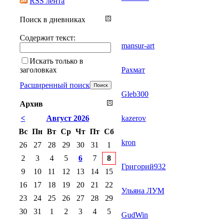
RSS лента
Поиск в дневниках
Содержит текст:
mansur-art
Искать только в
заголовках
Рахмат
Расширенный поиск
Gleb300
Архив
<
Август 2026
kazerov
Вс
Пн
Вт
Ср
Чт
Пт
Сб
kron
26
27
28
29
30
31
1
2
3
4
5
6
7
8
Григорий932
9
10
11
12
13
14
15
16
17
18
19
20
21
22
Ульяна ЛУМ
23
24
25
26
27
28
29
30
31
1
2
3
4
5
GudWin