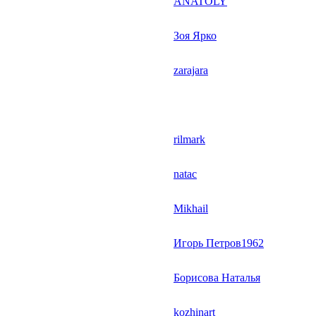
ANATOLY
Зоя Ярко
zarajara
rilmark
natac
Mikhail
Игорь Петров1962
Борисова Наталья
kozhinart