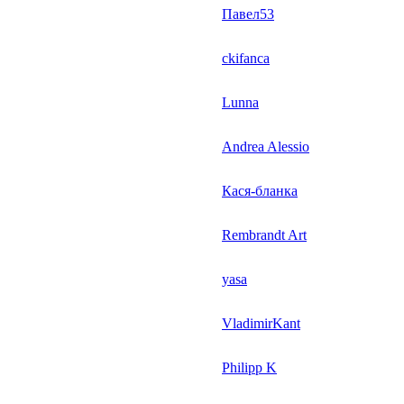
Павел53
ckifanca
Lunna
Andrea Alessio
Кася-бланка
Rembrandt Art
yasa
VladimirKant
Philipp K