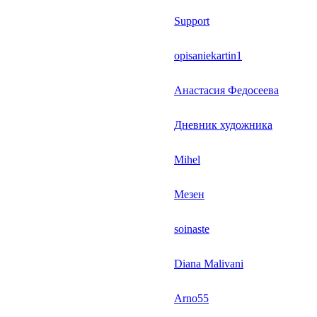
Support
opisaniekartin1
Анастасия Федосеева
Дневник художника
Mihel
Мезен
soinaste
Diana Malivani
Arno55