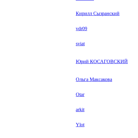
Кирилл Сызранский
vdr09
sviat
Юрий КОСАГОВСКИЙ
Ольга Максакова
Otar
arkit
Ylot