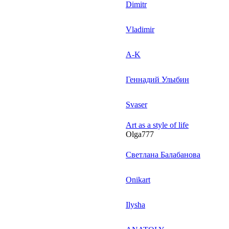
Dimitr
Vladimir
A-K
Геннадий Улыбин
Svaser
Art as a style of life
Olga777
Светлана Балабанова
Onikart
Ilysha