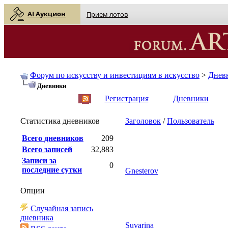
AI Аукцион
Прием лотов
Форум по искусству и инвестициям в искусство
>
Днев
Дневники
English
| Русский
Регистрация
Дневники
Статистика дневников
Заголовок
/
Пользователь
Всего дневников
209
Всего записей
32,883
Записи за
0
последние сутки
Gnesterov
Опции
Случайная запись
дневника
Suvarina