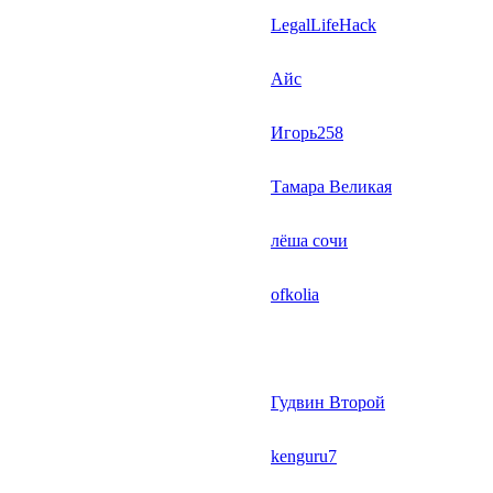
LegalLifeHack
Айс
Игорь258
Тамара Великая
лёша сочи
ofkolia
Гудвин Второй
kenguru7