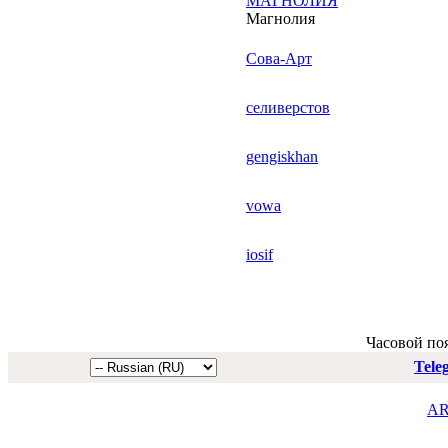
МАГНОЛИЯ
Магнолия
Сова-Арт
селиверстов
gengiskhan
vowa
iosif
Часовой по
Tele
AR