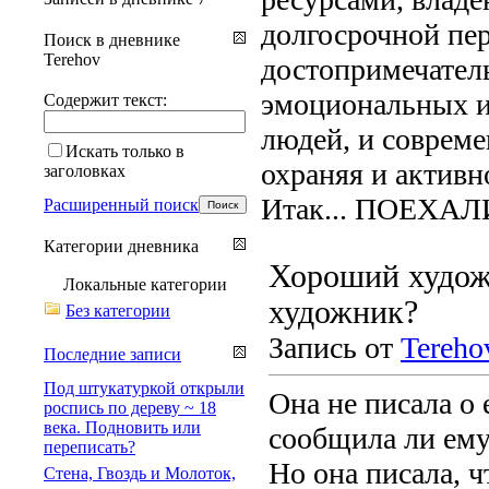
долгосрочной пе
Поиск в дневнике
Terehov
достопримечател
эмоциональных и
Содержит текст:
людей, и совреме
Искать только в
охраняя и активн
заголовках
Итак... ПОЕХАЛ
Расширенный поиск
Категории дневника
Хороший худо
Локальные категории
художник?
Без категории
Запись от
Tereho
Последние записи
Под штукатуркой открыли
Она не писала о 
роспись по дереву ~ 18
века. Подновить или
сообщила ли ему
переписать?
Но она писала, ч
Стена, Гвоздь и Молоток,