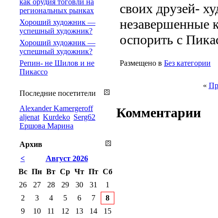
как орудия тоговли на
своих друзей- х
региональных рынках
незавершенные к
Хороший художник —
успешный художник?
оспорить с Пикас
Хороший художник —
успешный художник?
Репин- не Шилов и не
Размещено в
Без категории
Пикассо
«
Пр
Последние посетители
Alexander Kamergeroff
Комментарии
aljenat
Kurdeko
Serg62
Ершова Марина
Архив
<
Август 2026
Вс
Пн
Вт
Ср
Чт
Пт
Сб
26
27
28
29
30
31
1
2
3
4
5
6
7
8
9
10
11
12
13
14
15