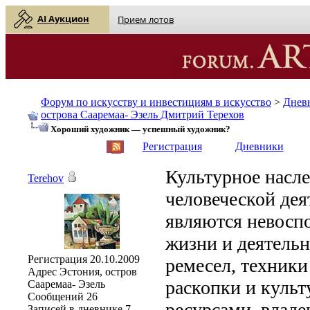
AI Аукцион
Прием лотов
Форум по искусству и инвестициям в искусство
>
Днев
острова Сааремаа- Эзель Дмитрий Терехов
Хороший художник — успешный художник?
English
| Русский
Регистрация
Дневники
Культурное насле
Terehov
человеческой дея
являются невос
жизни и деятельн
Регистрация
20.10.2009
ремесел, техники 
Адрес
Эстония, остров
раскопки и куль
Сааремаа- Эзель
Сообщений
26
ресурсами, владе
Записей в дневнике
7