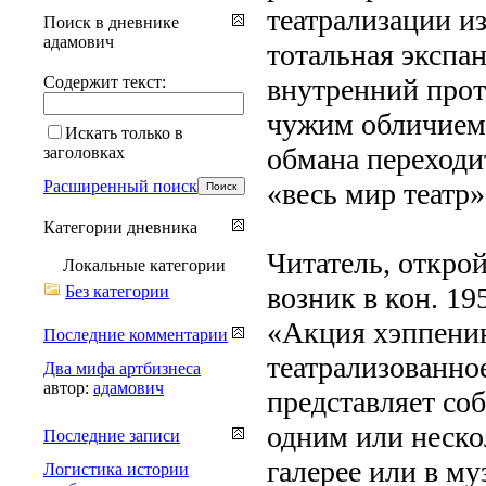
театрализации из
Поиск в дневнике
адамович
тотальная экспа
Содержит текст:
внутренний проте
чужим обличием и
Искать только в
обмана переходи
заголовках
Расширенный поиск
«весь мир театр»
Категории дневника
Читатель, открой
Локальные категории
возник в кон. 19
Без категории
«Акция хэппенин
Последние комментарии
театрализованно
Два мифа артбизнеса
автор:
адамович
представляет со
одним или неско
Последние записи
галерее или в му
Логистика истории