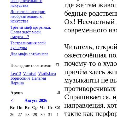
изобразительного
где же там живоп
искусства
бедные родствен
Логистика истории
изобразительного
Ох! Несчастный 
искусства
Третий миф артрынка.
современного из
Слава ждёт моей
смерти…?
Театрализация всей
Читатель, открой
культуры
ожесточённая по
Два мифа артбизнеса
почему-то о худ
Последние посетители
причём здесь жи
Leo13
Vernisaj
Vladislavo
Борисович
Пелагея
музыканты не вы
Ларина
противоречивых 
Архив
Спрашивается, н
<
Август 2026
направления, хот
Вс
Пн
Вт
Ср
Чт
Пт
Сб
такие как перфо
26
27
28
29
30
31
1