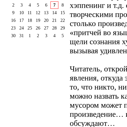
хэппенинг и т.д.
2
3
4
5
6
7
8
творческими про
9
10
11
12
13
14
15
16
17
18
19
20
21
22
столько произве
23
24
25
26
27
28
29
«притчей во языц
30
31
1
2
3
4
5
щели сознания х
вызывая удивлен
Читатель, открой
явления, откуда 
то, что никто, н
можно назвать к
мусором может п
произведение… и
обсуждают…