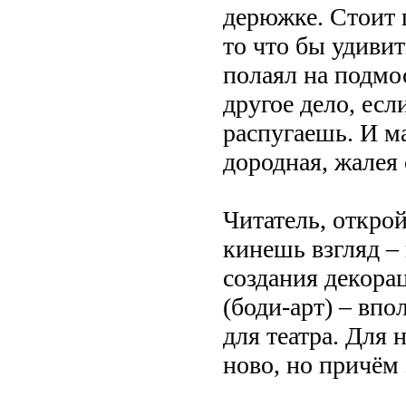
дерюжке. Стоит п
то что бы удивит
полаял на подмо
другое дело, есл
распугаешь. И ма
дородная, жалея 
Читатель, открой
кинешь взгляд – 
создания декорац
(боди-арт) – вп
для театра. Для 
ново, но причём