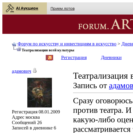
AI Аукцион
Прием лотов
Форум по искусству и инвестициям в искусство
>
Днев
Театрализация всей культуры
English
| Русский
Регистрация
Дневники
адамович
Театрализация 
Запись от
адамо
Сразу оговорюсь
против театра. И
Регистрация
08.01.2009
Адрес
москва
какую-либо оцен
Сообщений
26
рассматривается
Записей в дневнике
6