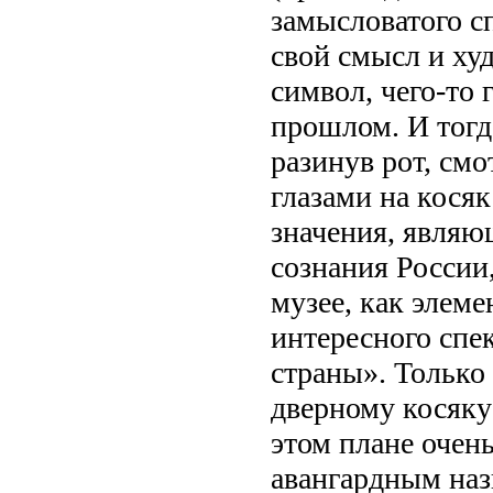
замысловатого сп
свой смысл и ху
символ, чего-то
прошлом. И тогд
разинув рот, см
глазами на кося
значения, являю
сознания России
музее, как элем
интересного спе
страны». Только 
дверному косяку
этом плане очен
авангардным наз