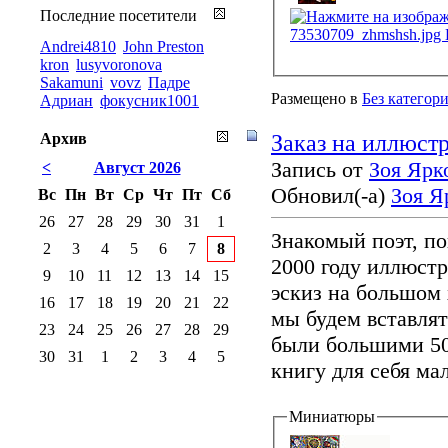
Последние посетители
Andrei4810
John Preston
kron
lusyvoronova
Sakamuni
vovz
Падре
Размещено в
Без категор
Адриан
фокусник1001
Архив
Заказ на иллюстр
Запись от
Зоя Ярк
<
Август 2026
Обновил(-а)
Зоя Я
Вс
Пн
Вт
Ср
Чт
Пт
Сб
26
27
28
29
30
31
1
Знакомый поэт, по
2
3
4
5
6
7
8
2000 году иллюстр
9
10
11
12
13
14
15
эскиз на большом 
16
17
18
19
20
21
22
мы будем вставлят
23
24
25
26
27
28
29
были большими 50
30
31
1
2
3
4
5
книгу для себя ма
Миниатюры