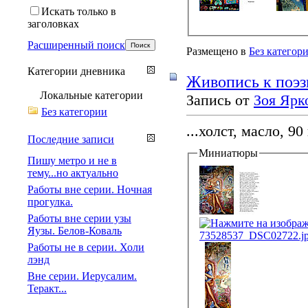
Искать только в
заголовках
Расширенный поиск
Размещено в
Без категор
Категории дневника
Живопись к поэз
Локальные категории
Запись от
Зоя Ярк
Без категории
...холст, масло, 90 
Последние записи
Миниатюры
Пишу метро и не в
тему...но актуально
Работы вне серии. Ночная
прогулка.
Работы вне серии узы
Яузы. Белов-Коваль
Работы не в серии. Холи
лэнд
Вне серии. Иерусалим.
Теракт...