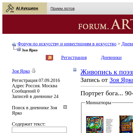
AI Аукцион
Прием лотов
Форум по искусству и инвестициям в искусство
>
Днев
Зоя Ярко
English
| Русский
Регистрация
Дневники
Живопись к поэзи
Зоя Ярко
Запись от
Зоя Ярк
Регистрация
07.09.2016
Адрес
Россия. Москва
Сообщений
0
Портрет бога... 90
Записей в дневнике
24
Миниатюры
Поиск в дневнике Зоя
Ярко
Содержит текст: