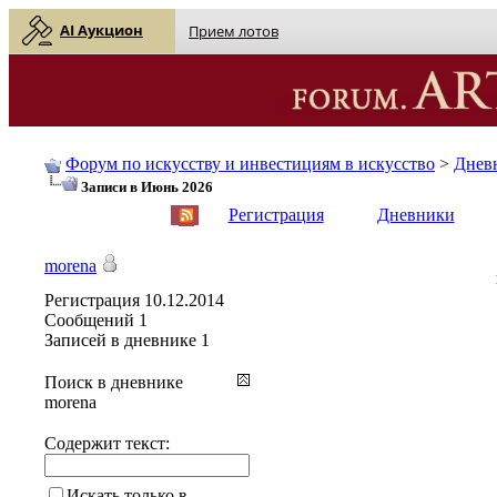
AI Аукцион
Прием лотов
Форум по искусству и инвестициям в искусство
>
Днев
Записи в Июнь 2026
English
| Русский
Регистрация
Дневники
morena
Регистрация
10.12.2014
Сообщений
1
Записей в дневнике
1
Поиск в дневнике
morena
Содержит текст:
Искать только в