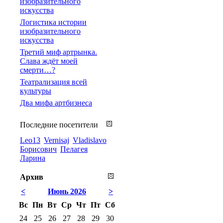
изобразительного
искусства
Логистика истории
изобразительного
искусства
Третий миф артрынка.
Слава ждёт моей
смерти…?
Театрализация всей
культуры
Два мифа артбизнеса
Последние посетители
Leo13
Vernisaj
Vladislavo
Борисович
Пелагея
Ларина
Архив
<
Июнь 2026
>
Вс
Пн
Вт
Ср
Чт
Пт
Сб
24
25
26
27
28
29
30