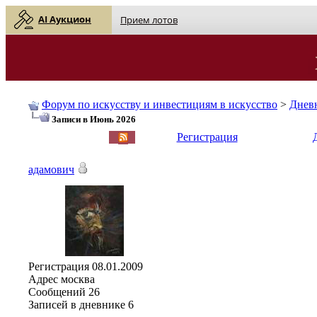
AI Аукцион
Прием лотов
Форум по искусству и инвестициям в искусство
>
Днев
Записи в Июнь 2026
English
| Русский
Регистрация
адамович
Регистрация
08.01.2009
Адрес
москва
Сообщений
26
Записей в дневнике
6