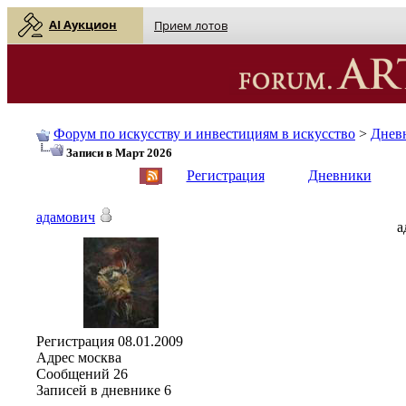
AI Аукцион
Прием лотов
Форум по искусству и инвестициям в искусство
>
Днев
Записи в Март 2026
English
| Русский
Регистрация
Дневники
адамович
а
Регистрация
08.01.2009
Адрес
москва
Сообщений
26
Записей в дневнике
6