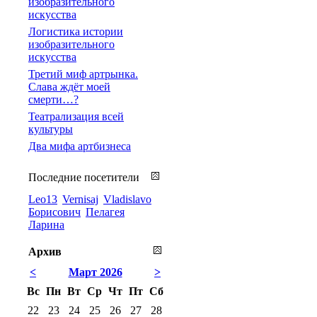
изобразительного
искусства
Логистика истории
изобразительного
искусства
Третий миф артрынка.
Слава ждёт моей
смерти…?
Театрализация всей
культуры
Два мифа артбизнеса
Последние посетители
Leo13
Vernisaj
Vladislavo
Борисович
Пелагея
Ларина
Архив
<
Март 2026
>
Вс
Пн
Вт
Ср
Чт
Пт
Сб
22
23
24
25
26
27
28