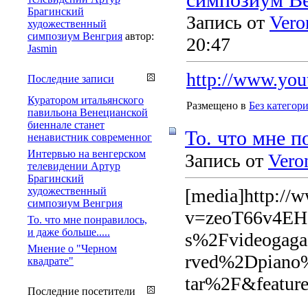
Брагинский
Запись от
Vero
художественный
симпозиум Венгрия
автор:
20:47
Jasmin
http://www.yo
Последние записи
Куратором итальянского
Размещено в
Без категор
павильона Венецианской
биеннале станет
То. что мне п
ненавистник современног
Интервью на венгерском
Запись от
Vero
телевидении Артур
Брагинский
художественный
[media]http://
симпозиум Венгрия
v=zeoT66v4E
То. что мне понравилось,
и даже больше.....
s%2Fvideogag
Мнение о "Черном
rved%2Dpiano
квадрате"
tar%2F&featur
Последние посетители