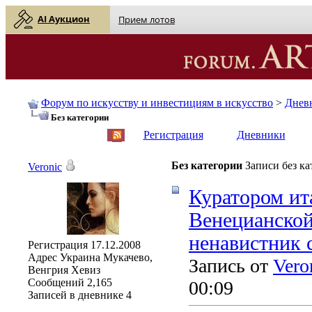
AI Аукцион
Прием лотов
Форум по искусству и инвестициям в искусство
>
Днев
Без категории
English
| Русский
Регистрация
Дневники
Без категории
Записи без к
Veronic
Куратором ит
Венецианской
ненавистник 
Регистрация
17.12.2008
Адрес
Украина Мукачево,
Запись от
Vero
Венгрия Хевиз
Сообщений
2,165
00:09
Записей в дневнике
4