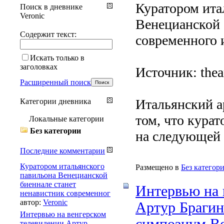
Куратором ита
Поиск в дневнике
Veronic
Венецианской 
Содержит текст:
современного 
Искать только в
заголовках
Источник: thea
Расширенный поиск
Итальянский а
Категории дневника
том, что кура
Локальные категории
Без категории
на следующей 
Последние комментарии
Куратором итальянского
Размещено в
Без категор
павильона Венецианской
биеннале станет
Интервью на 
ненавистник современног
автор:
Veronic
Артур Брагин
Интервью на венгерском
симпозиум В
телевидении Артур