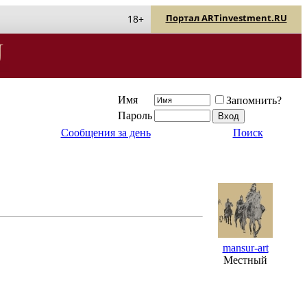
Портал ARTinvestment.RU
18+
Имя
Запомнить?
Пароль
Сообщения за день
Поиск
mansur-art
Местный