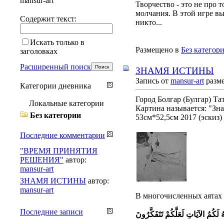
mansur-art
Творчество - это не про т
молчания. В этой игре вы
Содержит текст:
никто...
Искать только в
Размещено в
Без категор
заголовках
Расширенный поиск
ЗНАМЯ ИСТИНЫ
Запись от
mansur-art
разме
Категории дневника
Город Болгар (Булгар) Та
Локальные категории
Картина называется: "Зн
Без категории
53см*52,5см 2017 (эскиз)
Последние комментарии
"ВРЕМЯ ПРИНЯТИЯ
РЕШЕНИЯ"
автор:
mansur-art
ЗНАМЯ ИСТИНЫ
автор:
mansur-art
В многочисленных аятах 
Последние записи
هُ لَكُمُ الآيَاتِ لَعَلَّكُمْ تَتَفَكَّرُونَ