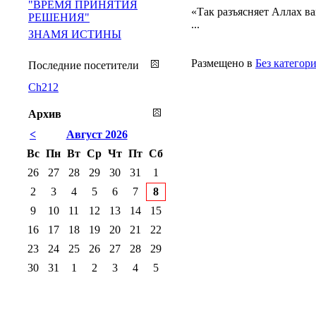
"ВРЕМЯ ПРИНЯТИЯ
«Так разъясняет Аллах в
РЕШЕНИЯ"
...
ЗНАМЯ ИСТИНЫ
Размещено в
Без категор
Последние посетители
Ch212
Архив
<
Август 2026
Вс
Пн
Вт
Ср
Чт
Пт
Сб
26
27
28
29
30
31
1
2
3
4
5
6
7
8
9
10
11
12
13
14
15
16
17
18
19
20
21
22
23
24
25
26
27
28
29
30
31
1
2
3
4
5