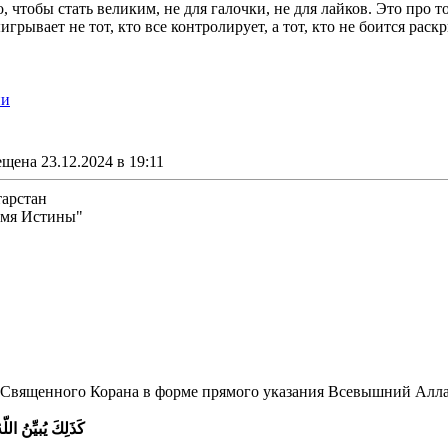
о, чтобы стать великим, не для галочки, не для лайков. Это про 
игрывает не тот, кто все контролирует, а тот, кто не боится рас
ии
щена 23.12.2024 в 19:11
тарстан
амя Истины"
Священного Корана в форме прямого указания Всевышний Аллах
كَذَلِكَ يُبيِّنُ اللّ