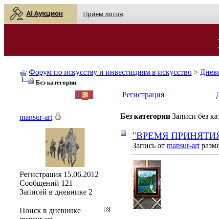
AI Аукцион
Прием лотов
Форум по искусству и инвестициям в искусство
>
Днев
Без категории
English
| Русский
Регистрация
Без категории
Записи без к
mansur-art
"ВРЕМЯ ПРИНЯТИ
Запись от
mansur-art
разме
Регистрация
15.06.2012
Сообщений
121
Записей в дневнике
2
Поиск в дневнике