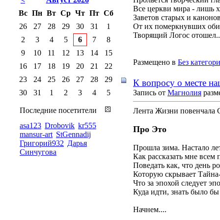
Все церкви мира - лишь 
Вс
Пн
Вт
Ср
Чт
Пт
Сб
Заветов старых и канонов
26
27
28
29
30
31
1
От их померкнувших оби
Творящий Логос отошел..
2
3
4
5
6
7
8
9
10
11
12
13
14
15
Размещено в
Без категор
16
17
18
19
20
21
22
23
24
25
26
27
28
29
К вопросу о месте на
30
31
1
2
3
4
5
Запись от
Магнолия
разме
Последние посетители
Лента Жизни повенчала С
asa123
Drobovik
kr555
Про Это
mansur-art
StGennadij
Григорий932
Дарья
Прошла зима. Настало ле
Синчугова
Как рассказать мне всем 
Поведать как, что день р
Которую скрывает Тайна-
Что за эпохой следует эп
Куда идти, знать было бы
Начнем....