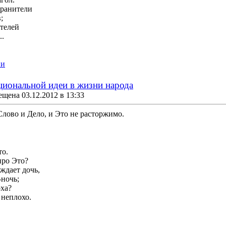
хранители
;
телей
..
ии
циональной идеи в жизни народа
щена 03.12.2012 в 13:33
лово и Дело, и Это не расторжимо.
то.
про Это?
ождает дочь,
ночь;
оха?
 неплохо.