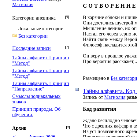
Магнолия
С О Т В О Р Е Н И Е
В корзине яблоки и шишк
Категории дневника
Они достались шустрой 
Мышление лениво, но оп
Локальные категории
Настал его черед зерно ис
Без категории
Найти связь между Верой
Философ насладится этой
Последние записи
Он веру в прошлое уважи
Тайны алфавита. Принцип
Про вероятия расскажет,..
"Метод"
Тайны алфавита. Принцип
"Метод"
Размещено в
Без категор
Тайны алфавита. Принцип
"Направление"
Тайны алфавита. Код 
Смыслы зодиакальных
Запись от
Магнолия
разме
знаков
Код развития
Принцип природы. Об
обучении.
Ждало бесплодно человеч
Что с древних кафедр и 
Архив
Из уст помазанного жреч
<
Август 2026
Прольется творческий гла