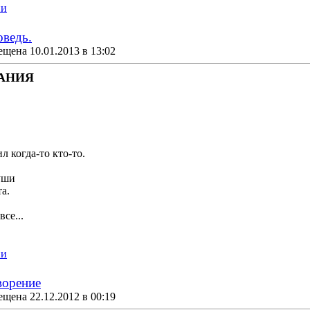
ии
оведь.
щена 10.01.2013 в 13:02
АНИЯ
л когда-то кто-то.
уши
а.
се...
ии
ворение
щена 22.12.2012 в 00:19