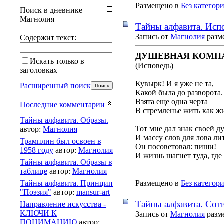
Размещено в
Без категор
Поиск в дневнике
Магнолия
Тайны алфавита. Исп
Запись от
Магнолия
разме
Содержит текст:
ДУШЕВНАЯ КОМП
Искать только в
(Исповедь)
заголовках
Кувырк! И я уже не та,
Расширенный поиск
Какой была до разворота.
Взята еще одна черта
Последние комментарии
В стремленье жить как жи
Тайны алфавита. Образы.
Тот мне дал знак своей д
автор:
Магнолия
И массу слов для лова лит
Трамплин был освоен в
Он посоветовал: пиши!
1958 году
автор:
Магнолия
И жизнь шагнет туда, где в
Тайны алфавита. Образы в
таблице
автор:
Магнолия
Тайны алфавита. Принцип
Размещено в
Без категор
"Поэзия"
автор:
mansur-art
Тайны алфавита. Сот
Направление искусства -
КЛЮЧИ К
Запись от
Магнолия
разме
ПОНИМАНИЮ
автор: