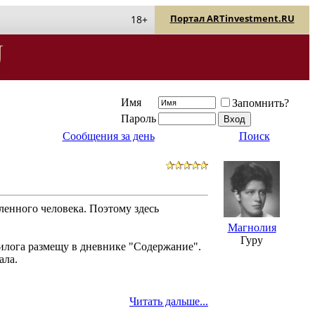
Портал ARTinvestment.RU
18+
Имя
Запомнить?
Пароль
Сообщения за день
Поиск
енного человека. Поэтому здесь
Магнолия
Гуру
илога размещу в дневнике "Содержание".
ала.
Читать дальше...