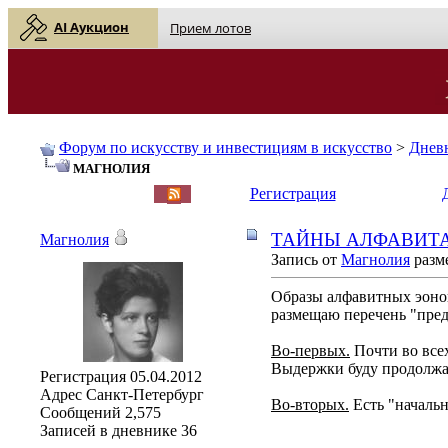
AI Аукцион
Прием лотов
Форум по искусству и инвестициям в искусство
>
Днев
МАГНОЛИЯ
English
| Русский
Регистрация
ТАЙНЫ АЛФАВИТА. П
Магнолия
Запись от
Магнолия
разме
Образы алфавитных эонов
размещаю перечень "пред
Во-первых.
Почти во все
Выдержки буду продолжат
Регистрация
05.04.2012
Адрес
Санкт-Петербург
Во-вторых.
Есть "начальн
Сообщений
2,575
Записей в дневнике
36