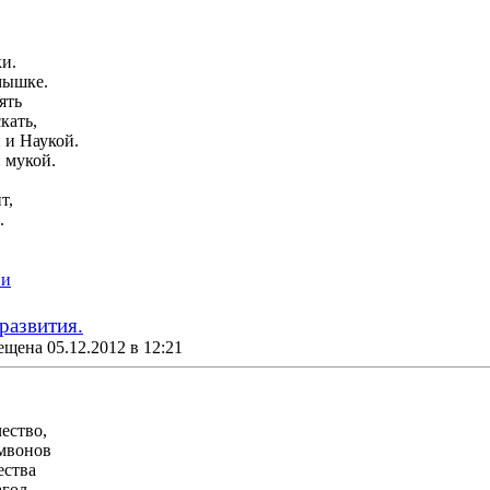
и.
мышке.
ять
кать,
 и Наукой.
 мукой.
т,
.
ии
развития.
щена 05.12.2012 в 12:21
ество,
амвонов
ества
гол.