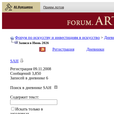
AI Аукцион
Прием лотов
Форум по искусству и инвестициям в искусство
>
Днев
Записи в Июнь 2026
English
| Русский
Регистрация
Дневники
SAH
Регистрация
09.11.2008
Сообщений
3,850
Записей в дневнике
6
Поиск в дневнике SAH
Содержит текст:
Искать только в
заголовках