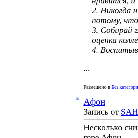
нравится, и
2. Никогда 
потому, что
3. Собирай 
оценка колл
4. Воспиты
...
Размещено в
Без категор
Афон
Запись от
SAH
Несколько сни
горе Афон.