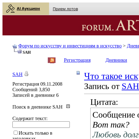
AI Аукцион
Прием лотов
Форум по искусству и инвестициям в искусство
>
Днев
SAH
English
| Русский
Регистрация
Дневники
Что такое иск
SAH
Регистрация
09.11.2008
Запись от
SAH
Сообщений
3,850
Записей в дневнике
6
Цитата:
Поиск в дневнике SAH
Сообщение 
Содержит текст:
Вот так?
Любовь дол
Искать только в
заголовках