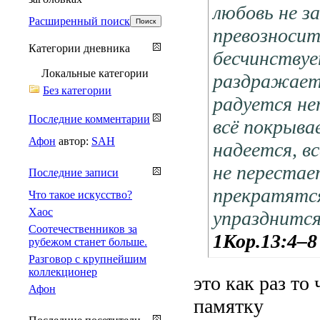
любовь не з
Расширенный поиск
превозноситс
Категории дневника
бесчинствуе
Локальные категории
раздражаетс
Без категории
радуется не
Последние комментарии
всё покрывае
Афон
автор:
SAH
надеется, в
не перестае
Последние записи
прекратятся
Что такое искусство?
Хаос
упразднится
Соотечественников за
1Кор.13:4–8
рубежом станет больше.
Разговор с крупнейшим
коллекционер
это как раз то
Афон
памятку