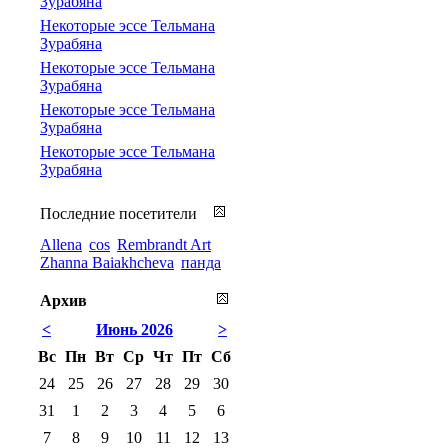
Зурабяна
Некоторые эссе Тельмана
Зурабяна
Некоторые эссе Тельмана
Зурабяна
Некоторые эссе Тельмана
Зурабяна
Некоторые эссе Тельмана
Зурабяна
Последние посетители
Allena
cos
Rembrandt Art
Zhanna Baiakhcheva
панда
Архив
<
Июнь 2026
>
Вс
Пн
Вт
Ср
Чт
Пт
Сб
24
25
26
27
28
29
30
31
1
2
3
4
5
6
7
8
9
10
11
12
13