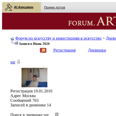
AI Аукцион
Прием лотов
Форум по искусству и инвестициям в искусство
>
Днев
Записи в Июнь 2026
English
| Русский
Регистрация
Дневники
sur
Регистрация
19.01.2010
Адрес
Москва
Сообщений
763
Записей в дневнике
14
Поиск в дневнике sur