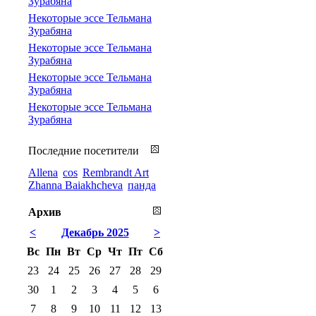
Зурабяна
Некоторые эссе Тельмана
Зурабяна
Некоторые эссе Тельмана
Зурабяна
Некоторые эссе Тельмана
Зурабяна
Некоторые эссе Тельмана
Зурабяна
Последние посетители
Allena
cos
Rembrandt Art
Zhanna Baiakhcheva
панда
Архив
<
Декабрь 2025
>
Вс
Пн
Вт
Ср
Чт
Пт
Сб
23
24
25
26
27
28
29
30
1
2
3
4
5
6
7
8
9
10
11
12
13