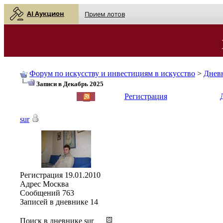
AI Аукцион
Прием лотов
Форум по искусству и инвестициям в искусство
>
Днев
Записи в Декабрь 2025
English
| Русский
Регистрация
sur
Регистрация
19.01.2010
Адрес
Москва
Сообщений
763
Записей в дневнике
14
Поиск в дневнике sur