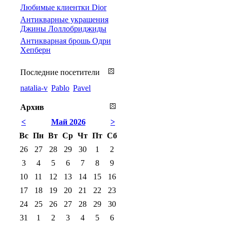
Любимые клиентки Dior
Антикварные украшения
Джины Лоллобриджиды
Антикварная брошь Одри
Хепберн
Последние посетители
natalia-v
Pablo
Pavel
Архив
<
Май 2026
>
Вс
Пн
Вт
Ср
Чт
Пт
Сб
26
27
28
29
30
1
2
3
4
5
6
7
8
9
10
11
12
13
14
15
16
17
18
19
20
21
22
23
24
25
26
27
28
29
30
31
1
2
3
4
5
6