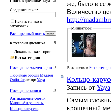
Поиск в дневнике Yaya
же, было в ее 
Содержит текст:
Величество цен
http://madambro
Искать только в
заголовках
Миниатюры
Расширенный поиск
Категории дневника
Локальные категории
Без категории
Последние комментарии
Размещено в
Без категор
Любимые броши Мадлен
Кольцо-карус
Олбрайт
автор:
Yaya
Запись от
Yaya
Последние записи
Антикварные серьги
Самым сложны
Марии-Антуанетты
крошечный мех
Кольцо-карусель