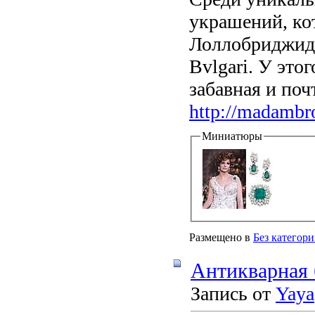
украшений, ко
Лоллобриджида
Bvlgari. У это
забавная и поч
http://madambro
Миниатюры
Размещено в
Без категор
Антикварная
Запись от
Yaya