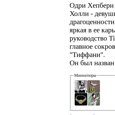
Одри Хепберн н
Холли - девуш
драгоценности
яркая в ее кар
руководство Ti
главное сокро
"Тиффани".
Он был назван 
Миниатюры