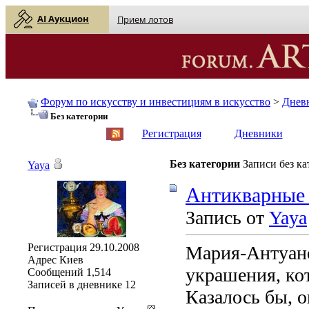
AI Аукцион
Прием лотов
Форум по искусству и инвестициям в искусство
>
Днев
Без категории
English
| Русский
Регистрация
Дневники
Без категории
Записи без к
Yaya
Антикварные
Запись от
Yaya
Регистрация
29.10.2008
Мария-Антуане
Адрес
Киев
украшения, кот
Сообщений
1,514
Записей в дневнике
12
Казалось бы, о