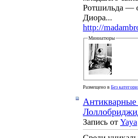
Ротшильда — он
Диора...
http://madambro
Миниатюры
Размещено в
Без категор
Антикварные
Лоллобридж
Запись от
Yaya
Среди уникал