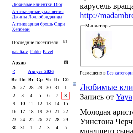
карусель враща
Любимые клиентки Dior
Антикварные украшения
http://madambro
Джины Лоллобриджиды
Антикварная брошь Одри
Миниатюры
Хепберн
Последние посетители
natalia-v
Pablo
Pavel
Архив
<
Август 2026
Размещено в
Без категор
Вс
Пн
Вт
Ср
Чт
Пт
Сб
Любимые кли
26
27
28
29
30
31
1
Запись от
Yaya
2
3
4
5
6
7
8
9
10
11
12
13
14
15
Молодая арист
16
17
18
19
20
21
22
Уинстона Черч
23
24
25
26
27
28
29
30
31
1
2
3
4
5
младшего сына