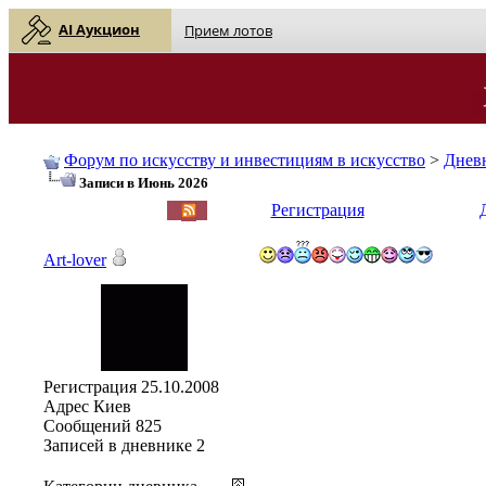
AI Аукцион
Прием лотов
Форум по искусству и инвестициям в искусство
>
Днев
Записи в Июнь 2026
English
| Русский
Регистрация
Art-lover
Регистрация
25.10.2008
Адрес
Киев
Сообщений
825
Записей в дневнике
2