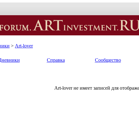
ники
>
Art-lover
Дневники
Справка
Сообщество
Art-lover не имеет записей для отображ