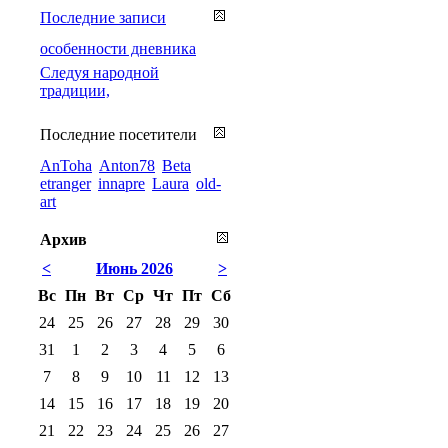
Последние записи
особенности дневника
Cледуя народной
традиции,
Последние посетители
AnToha
Anton78
Beta
etranger
innapre
Laura
old-
art
Архив
<
Июнь 2026
>
Вс
Пн
Вт
Ср
Чт
Пт
Сб
24
25
26
27
28
29
30
31
1
2
3
4
5
6
7
8
9
10
11
12
13
14
15
16
17
18
19
20
21
22
23
24
25
26
27