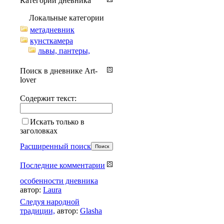
Категории дневника
Локальные категории
метадневник
кунсткамера
львы, пантеры,
Поиск в дневнике Art-
lover
Содержит текст:
Искать только в
заголовках
Расширенный поиск
Последние комментарии
особенности дневника
автор:
Laura
Cледуя народной
традиции,
автор:
Glasha