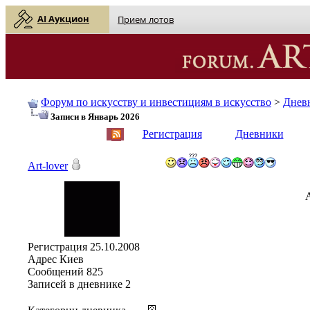
AI Аукцион
Прием лотов
Форум по искусству и инвестициям в искусство
>
Днев
Записи в Январь 2026
English
| Русский
Регистрация
Дневники
Art-lover
Регистрация
25.10.2008
Адрес
Киев
Сообщений
825
Записей в дневнике
2