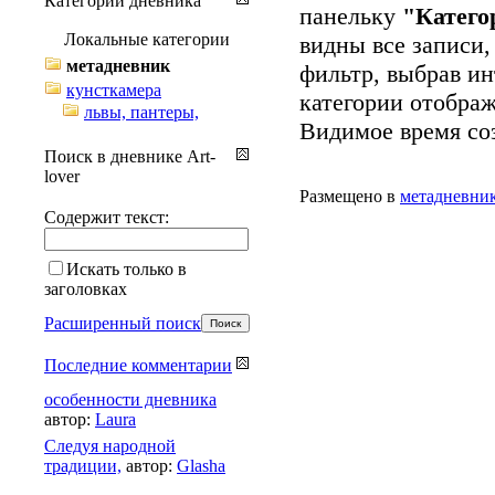
Категории дневника
панельку
"Катего
Локальные категории
видны все записи
метадневник
фильтр, выбрав и
кунсткамера
категории отображ
львы, пантеры,
Видимое время соз
Поиск в дневнике Art-
lover
Размещено в
метадневни
Содержит текст:
Искать только в
заголовках
Расширенный поиск
Последние комментарии
особенности дневника
автор:
Laura
Cледуя народной
традиции,
автор:
Glasha