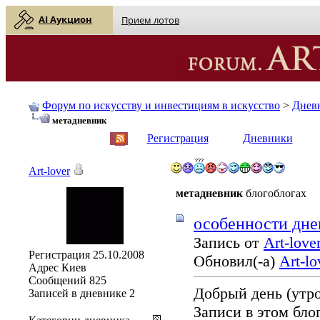
AI Аукцион
Прием лотов
Форум по искусству и инвестициям в искусство
>
Днев
метадневник
English
| Русский
Регистрация
Дневники
Art-lover
метадневник
блогоблогах
особенности дне
Запись от
Art-love
Регистрация
25.10.2008
Обновил(-а)
Art-lo
Адрес
Киев
Сообщений
825
Добрый день (утро,
Записей в дневнике
2
Записи в этом бло