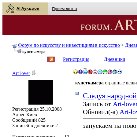
AI Аукцион
Прием лотов
Форум по искусству и инвестициям в искусство
>
Днев
кунсткамера
English
| Русский
Регистрация
Дневники
Art-lover
кунсткамера
странные вещи
Cледуя народной
Запись от
Art-love
Регистрация
25.10.2008
Обновил(-а)
Art-lo
Адрес
Киев
Сообщений
825
запускаем на нов
Записей в дневнике
2