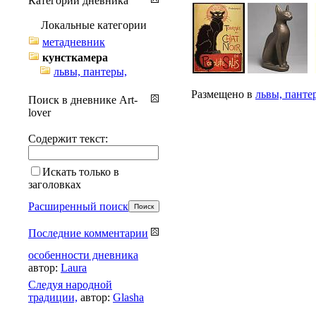
Категории дневника
Локальные категории
метадневник
кунсткамера
львы, пантеры,
Размещено в
львы, панте
Поиск в дневнике Art-
lover
Содержит текст:
Искать только в
заголовках
Расширенный поиск
Последние комментарии
особенности дневника
автор:
Laura
Cледуя народной
традиции,
автор:
Glasha