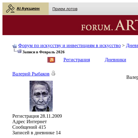
AI Аукцион
Прием лотов
Форум по искусству и инвестициям в искусство
>
Днев
Записи в Февраль 2026
English
| Русский
Регистрация
Дневники
Валерий Рыбаков
Валер
Регистрация
28.11.2009
Адрес
Интернет
Сообщений
415
Записей в дневнике
14