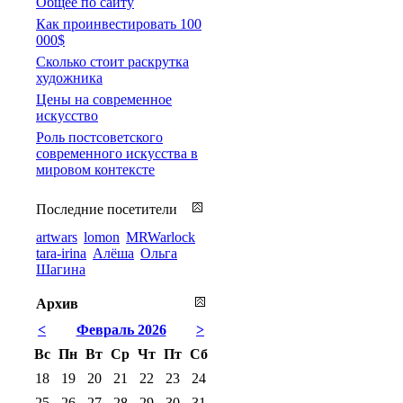
Общее по сайту
Как проинвестировать 100
000$
Сколько стоит раскрутка
художника
Цены на современное
искусство
Роль постсоветского
современного искусства в
мировом контексте
Последние посетители
artwars
lomon
MRWarlock
tara-irina
Алёша
Ольга
Шагина
Архив
<
Февраль 2026
>
Вс
Пн
Вт
Ср
Чт
Пт
Сб
18
19
20
21
22
23
24
25
26
27
28
29
30
31