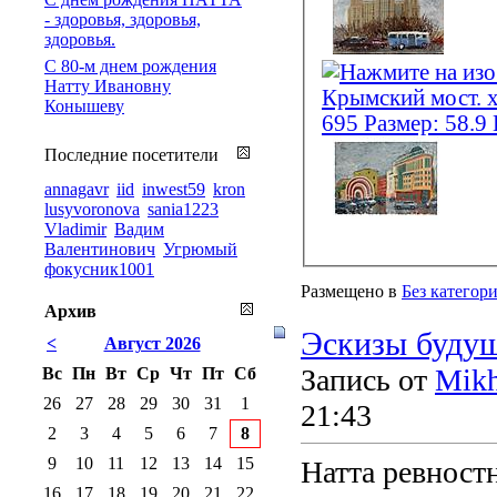
- здоровья, здоровья,
здоровья.
С 80-м днем рождения
Натту Ивановну
Конышеву
Последние посетители
annagavr
iid
inwest59
kron
lusyvoronova
sania1223
Vladimir
Вадим
Валентинович
Угрюмый
фокусник1001
Размещено в
Без категор
Архив
Эскизы буду
<
Август 2026
Запись от
Mikh
Вс
Пн
Вт
Ср
Чт
Пт
Сб
26
27
28
29
30
31
1
21:43
2
3
4
5
6
7
8
9
10
11
12
13
14
15
Натта ревностн
16
17
18
19
20
21
22