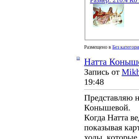
Размещено в
Без категор
Натта Коныш
Запись от
Mikh
19:48
Представляю н
Конышевой.
Когда Натта ве
показывая карт
ходы, которые