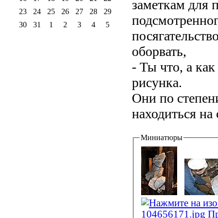
заметкам для 
23
24
25
26
27
28
29
подсмотренног
30
31
1
2
3
4
5
посягательство
оборвать,
- Ты что, а ка
рисунка.
Они по степени
находиться на 
Миниатюры