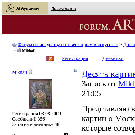
AI Аукцион
Прием лотов
Форум по искусству и инвестициям в искусство
>
Днев
Mikhail
English
| Русский
Регистрация
Дневники
Десять карти
Mikhail
Запись от
Mikh
21:05
Представляю 
Регистрация
08.08.2009
картин о Моск
Сообщений
356
Записей в дневнике
48
которые сотво