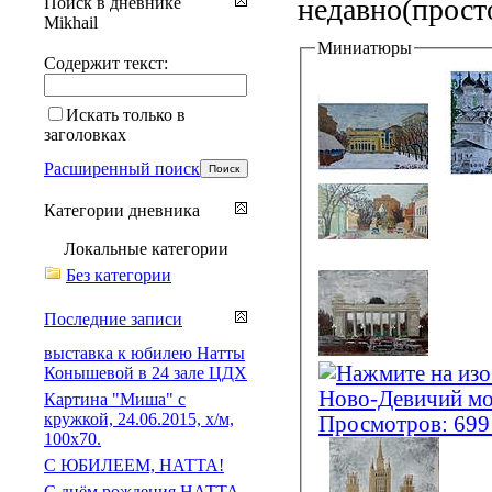
недавно(просто
Поиск в дневнике
Mikhail
Миниатюры
Содержит текст:
Искать только в
заголовках
Расширенный поиск
Категории дневника
Локальные категории
Без категории
Последние записи
выставка к юбилею Натты
Конышевой в 24 зале ЦДХ
Картина "Миша" с
кружкой, 24.06.2015, х/м,
100х70.
С ЮБИЛЕЕМ, НАТТА!
С днём рождения НАТТА