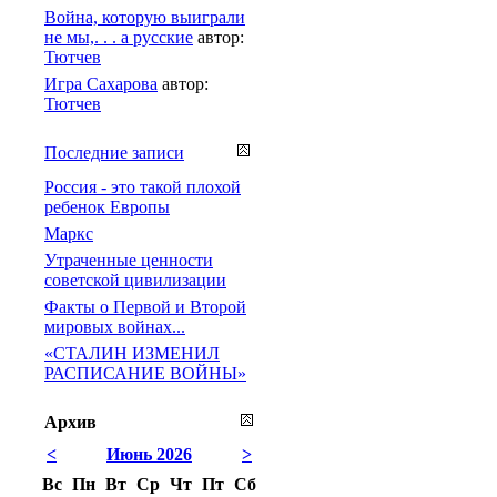
Война, которую выиграли
не мы,. . . а русские
автор:
Тютчев
Игра Сахарова
автор:
Тютчев
Последние записи
Россия - это такой плохой
ребенок Европы
Маркс
Утраченные ценности
советской цивилизации
Факты о Первой и Второй
мировых войнах...
«СТАЛИН ИЗМЕНИЛ
РАСПИСАНИЕ ВОЙНЫ»
Архив
<
Июнь 2026
>
Вс
Пн
Вт
Ср
Чт
Пт
Сб