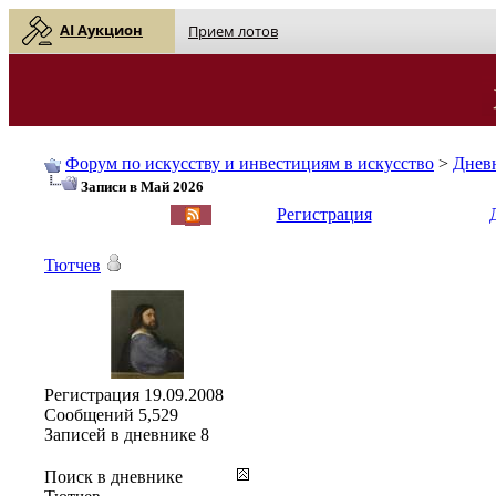
AI Аукцион
Прием лотов
Форум по искусству и инвестициям в искусство
>
Днев
Записи в Май 2026
English
| Русский
Регистрация
Тютчев
Регистрация
19.09.2008
Сообщений
5,529
Записей в дневнике
8
Поиск в дневнике