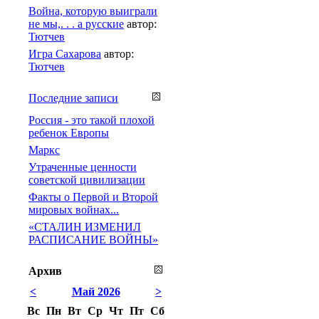
Война, которую выиграли
не мы,. . . а русские
автор:
Тютчев
Игра Сахарова
автор:
Тютчев
Последние записи
Россия - это такой плохой
ребенок Европы
Маркс
Утраченные ценности
советской цивилизации
Факты о Первой и Второй
мировых войнах...
«СТАЛИН ИЗМЕНИЛ
РАСПИСАНИЕ ВОЙНЫ»
Архив
<
Май 2026
>
Вс
Пн
Вт
Ср
Чт
Пт
Сб