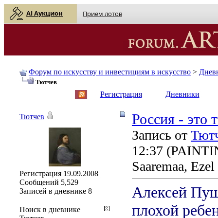
AI Аукцион
Прием лотов
Форум по искусству и инвестициям в искусство
>
Днев
Тютчев
English
| Русский
Регистрация
Дневники
Россия - это
Тютчев
Запись от
Тют
12:37
(PAINTING
Saaremaa, Ezel
Регистрация
19.09.2008
Сообщений
5,529
Алексей Пушк
Записей в дневнике
8
плохой ребе
Поиск в дневнике