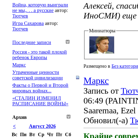
Алексей, спас
Война, которую выиграли
не мы,. . . а русские
автор:
ИноСМИ) еще 
Тютчев
Игра Сахарова
автор:
Тютчев
Миниатюры
Последние записи
Россия - это такой плохой
ребенок Европы
Маркс
Размещено в
Без категор
Утраченные ценности
советской цивилизации
Маркс
Факты о Первой и Второй
Запись от
Тют
мировых войнах...
«СТАЛИН ИЗМЕНИЛ
06:49
(PAINTING
РАСПИСАНИЕ ВОЙНЫ»
Saaremaa, Ezel
Архив
Обновил(-а)
Т
<
Август 2026
Крайне совр
Вс
Пн
Вт
Ср
Чт
Пт
Сб