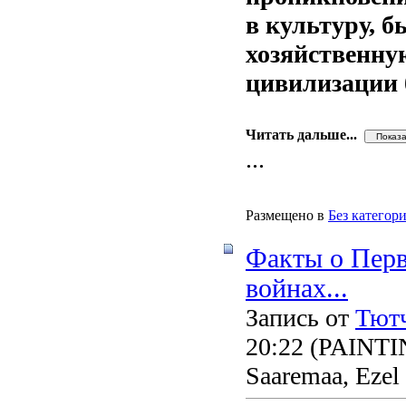
в культуру, б
хозяйственну
цивилизации 
Читать дальше...
...
Размещено в
Без категор
Факты о Пер
войнах...
Запись от
Тют
20:22
(PAINTING
Saaremaa, Ezel