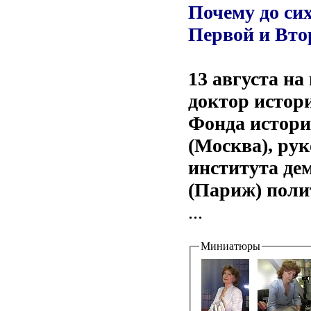
Почему до си
Первой и Вто
13 августа н
доктор истори
Фонда истори
(Москва), ру
института де
(Париж) поли
...
Миниатюры