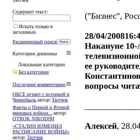
Тютчев
Содержит текст:
("Бизнес", Рос
Искать только в
заголовках
28/04/200816:
Расширенный поиск
Накануне 10-
Категории дневника
телевизионно
ее руководит
Локальные категории
Без категории
Константинов
вопросы чит
Последние комментарии
ОБСЕ играет с историей в
Чернобыль
автор:
Тютчев
____________
Факты о Первой и Второй
мировых войнах...
автор:
OTROK NIKODIM
Алексей
, 28.0
«СТАЛИН ИЗМЕНИЛ
РАСПИСАНИЕ ВОЙНЫ»
автор:
Тютчев