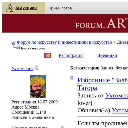
AI Аукцион
Прием лотов
Форум по искусству и инвестициям в искусство
>
Днев
Без категории
English
| Русский
Регистрация
Дневники
Без категории
Записи без к
Ухтомский
Избранные "Залё
Тагора
Запись от
Ухтомс
lover)
Регистрация
18.07.2009
Адрес
Москва
Обновил(-а)
Ухто
Сообщений
1,148
Записей в дневнике
6
Если ты проливаеш