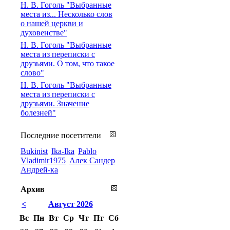
Н. В. Гоголь "Выбранные
места из... Несколько слов
о нашей церкви и
духовенстве"
Н. В. Гоголь "Выбранные
места из переписки с
друзьями. О том, что такое
слово"
Н. В. Гоголь "Выбранные
места из переписки с
друзьями. Значение
болезней"
Последние посетители
Bukinist
Ika-Ika
Pablo
Vladimir1975
Алек Сандер
Андрей-ка
Архив
<
Август 2026
Вс
Пн
Вт
Ср
Чт
Пт
Сб