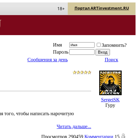
Портал ARTinvestment.RU
18+
Имя
Запомнить?
Пароль
Сообщения за день
Поиск
SergeiSK
Гуру
ля того, чтобы написать нарочитую
Читать дальше...
Просмотров
290459
Комментарии
15