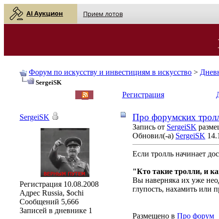
AI Аукцион
Прием лотов
Форум по искусству и инвестициям в искусство
>
Днев
SergeiSK
English
| Русский
Регистрация
Про форумских трол
SergeiSK
Запись от
SergeiSK
размещ
Обновил(-а)
SergeiSK
14.
Если тролль начинает дос
"Кто такие тролли, и ка
Вы наверняка их уже нео
Регистрация
10.08.2008
глупость, нахамить или 
Адрес
Russia, $ochi
Сообщений
5,666
Записей в дневнике
1
Размещено в
Про форум