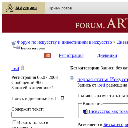
AI Аукцион
Прием лотов
Форум по искусству и инвестициям в искусство
>
Днев
Без категории
English
| Русский
Регистрация
Дневники
Без категории
Записи без к
iosif
Регистрация
05.07.2008
первая статья Искусс
Сообщений
966
Запись от
iosif
размещена 
Записей в дневнике
1
Пытаюсь разместить стат
Поиск в дневнике iosif
Вложения
Содержит текст:
1искусство как тов
Искать только в
Размещено в
Без категор
заголовках