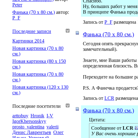
Спасибо.
Peter
Ну, больших работ у меня 
В принципе Фанька продае
Фанька (70 х 80 см.)
автор:
P_F
Запись от
P_F
размещена 1
Последние записи
Фанька (70 х 80 см.)
Картинки 2014
Сегодня опять прекрасну
Новая картинка (70 х 80
замечательный).
см.)
Знаете, мне Ваши работы
Новая картинка (80 х 150
определенная близость. 
см.)
Новая картинка (70 х 80
Переходите на большие р
см.)
Новая картинка (120 х 130
P.S. А Фанечка продается
см.)
Запись от
LCR
размещена 
Последние посетители
Фанька (70 х 80 см.)
arttobuy
Hronik
I-V
Цитата:
IgorKhersonskyy
prosto_valentina
valerii
Сообщение от
LCR
Денис Лаврентьев
Олег
У Вас очень хорошие 
Ильин
Угрюмый