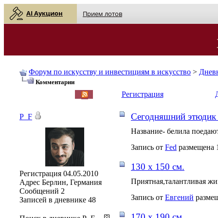
AI Аукцион
Прием лотов
Форум по искусству и инвестициям в искусство
>
Днев
Комментарии
English
| Русский
Регистрация
Сегодняшний этюдик (
P_F
Название- белила поедают
Запись от
Fed
размещена 1
130 х 150 см.
Регистрация
04.05.2010
Приятная,талантливая жив
Адрес
Берлин, Германия
Сообщений
2
Запись от
Евгений
размещ
Записей в дневнике
48
170 х 190 см.