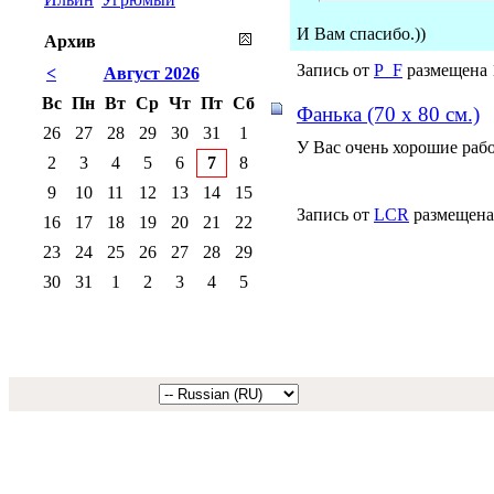
И Вам спасибо.))
Архив
Запись от
P_F
размещена 1
<
Август 2026
Вс
Пн
Вт
Ср
Чт
Пт
Сб
Фанька (70 х 80 см.)
26
27
28
29
30
31
1
У Вас очень хорошие рабо
2
3
4
5
6
7
8
9
10
11
12
13
14
15
Запись от
LCR
размещена 
16
17
18
19
20
21
22
23
24
25
26
27
28
29
30
31
1
2
3
4
5