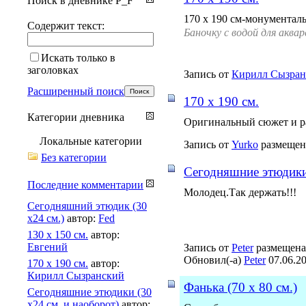
Поиск в дневнике P_F
170 х 190 см-монументал
Содержит текст:
Баночку с водой для аквар
Искать только в
заголовках
Запись от
Кирилл Сызран
Расширенный поиск
170 х 190 см.
Категории дневника
Оригинальный сюжет и раз
Локальные категории
Запись от
Yurko
размещена
Без категории
Сегодняшние этюдики 
Последние комментарии
Молодец.Так держать!!!
Сегодняшний этюдик (30
х24 см.)
автор:
Fed
130 х 150 см.
автор:
Евгений
Запись от
Peter
размещена 
Обновил(-а)
Peter
07.06.20
170 х 190 см.
автор:
Кирилл Сызранский
Фанька (70 х 80 см.)
Сегодняшние этюдики (30
х24 см. и наоборот)
автор: