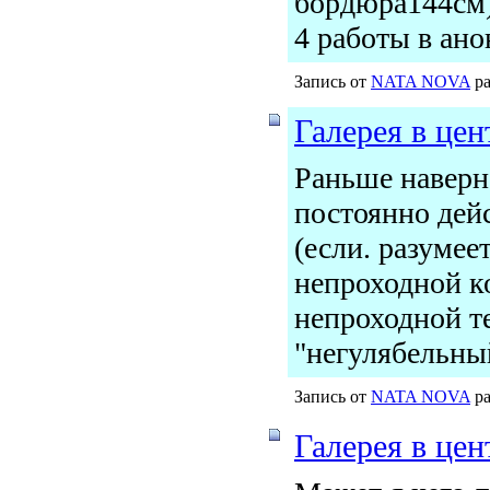
бордюра144см)
4 работы в ан
Запись от
NATA NOVA
ра
Галерея в цен
Раньше наверно
постоянно дей
(если. разумее
непроходной к
непроходной те
"негулябельны
Запись от
NATA NOVA
ра
Галерея в цен