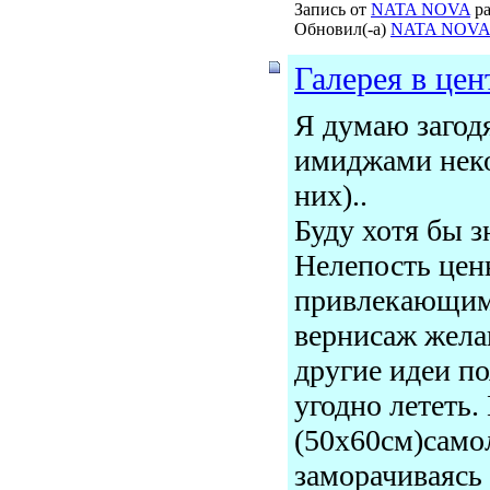
Запись от
NATA NOVA
ра
Обновил(-а)
NATA NOVA
Галерея в цен
Я думаю загодя
имиджами неко
них)..
Буду хотя бы з
Нелепость цены
привлекающим 
вернисаж жела
другие идеи по
угодно лететь.
(50х60см)само
заморачиваясь