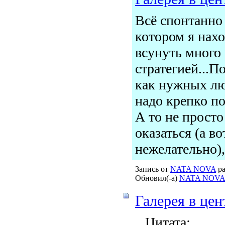
Всё спонтанно 
котором я нах
всунуть много
стратегией...П
как нужных лю
надо крепко по
А то не просто
оказаться (а во
нежелательно), 
Запись от
NATA NOVA
ра
Обновил(-а)
NATA NOVA
Галерея в цен
Цитата: