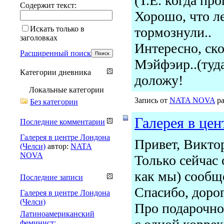
(Т.Е. когда про
Содержит текст:
Хорошо, что л
Искать только в
тормознули..
заголовках
Интересно, ско
Расширенный поиск
Мэйфэир..(туда
Категории дневника
доложу!
Локальные категории
Запись от
NATA NOVA
ра
Без категории
Галерея в цен
Последние комментарии
Галерея в центре Лондона
Привет, Викто
(Челси)
автор:
NATA
NOVA
Только сейчас
как мы) сообще
Последние записи
Спасибо, дорог
Галерея в центре Лондона
(Челси)
Про подарочно
Латиноамериканский
феминист: