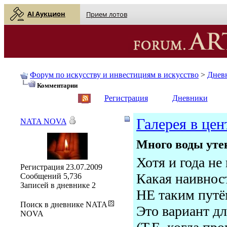
AI Аукцион
Прием лотов
Форум по искусству и инвестициям в искусство
>
Днев
Комментарии
English
| Русский
Регистрация
Дневники
Галерея в цен
NATA NOVA
Много воды утекл
Хотя и года не
Регистрация
23.07.2009
Какая наивност
Сообщений
5,736
Записей в дневнике
2
НЕ таким путё
Поиск в дневнике NATA
Это вариант дл
NOVA