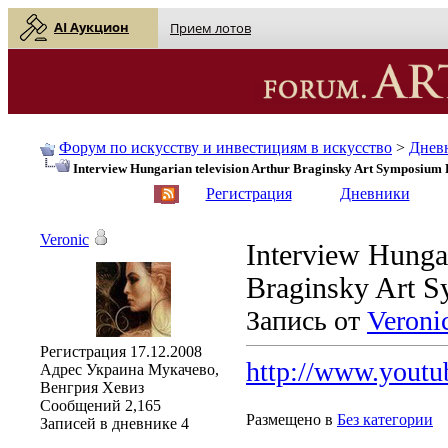
AI Аукцион
Прием лотов
Форум по искусству и инвестициям в искусство
>
Днев
Interview Hungarian television Arthur Braginsky Art Symposium
English
| Русский
Регистрация
Дневники
Veronic
Interview Hungar
Braginsky Art 
Запись от
Veroni
Регистрация
17.12.2008
http://www.yout
Адрес
Украина Мукачево,
Венгрия Хевиз
Сообщений
2,165
Размещено в
Без категории
Записей в дневнике
4