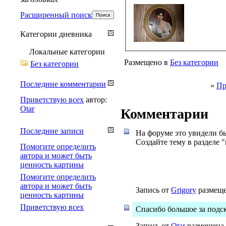
Расширенный поиск
Категории дневника
Локальные категории
Размещено в
Без категории
Без категории
Последние комментарии
«
Пр
Приветствую всех
автор:
Otar
Комментарии
Последние записи
На форуме это увидели бы
Создайте тему в разделе "
Помогите определить
автора и может быть
ценность картины
Помогите определить
автора и может быть
Запись от
Grigory
размещен
ценность картины
Приветствую всех
Спасибо большое за подс
Запись от
Otar
размещена 1