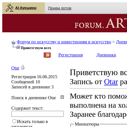
AI Аукцион
Прием лотов
Форум по искусству и инвестициям в искусство
>
Днев
Приветствую всех
English
| Русский
Регистрация
Дневники
Otar
Приветствую в
Регистрация
16.06.2015
Запись от
Otar
ра
Сообщений
10
Записей в дневнике
3
Может кто помож
Поиск в дневнике Otar
выполнена на хо
Содержит текст:
Заранее благода
Искать только в
Миниатюры
заголовках