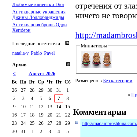
отречения от зла
Любимые клиентки Dior
Антикварные украшения
ничего не говорю
Джины Лоллобриджиды
Антикварная брошь Одри
Хепберн
http://madambrosh
Последние посетители
Миниатюры
natalia-v
Pablo
Pavel
Архив
<
Август 2026
Размещено в
Без категории
Вс
Пн
Вт
Ср
Чт
Пт
Сб
26
27
28
29
30
31
1
«
Пр
2
3
4
5
6
7
8
9
10
11
12
13
14
15
Комментарии
16
17
18
19
20
21
22
23
24
25
26
27
28
29
http://madambroshkina.com.u
30
31
1
2
3
4
5