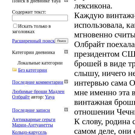
Поиск в дневнике Yaya
лексикона.
Содержит текст:
Каждую винтажн
использовала, к
Искать только в
заголовках
мгновенно считы
Расширенный поиск
Олбрайт поехала
президентом СШ
Категории дневника
брошей в виде тр
Локальные категории
Без категории
слышу, ничего не
интервью сама О
Последние комментарии
мне именно эта 
Любимые броши Мадлен
Олбрайт
автор:
Yaya
винтажная брошь
отношении Чечни
Последние записи
К слову, родина 
Антикварные серьги
Марии-Антуанетты
самом деле, они
Кольцо-карусель