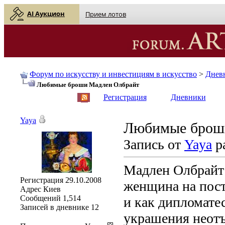
AI Аукцион
Прием лотов
Форум по искусству и инвестициям в искусство
>
Днев
Любимые броши Мадлен Олбрайт
English
| Русский
Регистрация
Дневники
Yaya
Любимые брош
Запись от
Yaya
ра
Мадлен Олбрайт 
Регистрация
29.10.2008
женщина на пост
Адрес
Киев
Сообщений
1,514
и как дипломате
Записей в дневнике
12
украшения неотъ