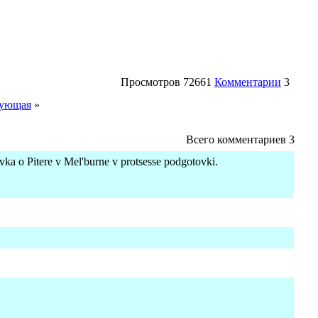
Просмотров
72661
Комментарии
3
ующая
»
Всего комментариев
3
vka o Pitere v Mel'burne v protsesse podgotovki.