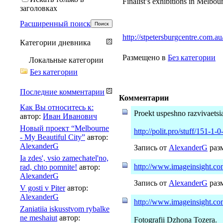
Finalist’s exhibitions in Melbou
заголовках
Расширенный поиск
http://stpetersburgcentre.com.a
Категории дневника
Размещено в
Без категории
Локальные категории
Без категории
Последние комментарии
Комментарии
Как Вы относитесь к:
Proekt uspeshno razvivaetsi
автор:
Иван Иванович
Новый проект “Melbourne
http://polit.pro/stuff/151-1-
- My Beautiful City”
автор:
AlexanderG
Запись от
AlexanderG
разм
Ia zdes', vsio zamechatel'no,
http://www.imageinsight.com.
rad, chto pomnite!
автор:
AlexanderG
Запись от
AlexanderG
разм
V gosti v Piter
автор:
AlexanderG
http://www.imageinsight.com.
Zaniatiia iskusstvom rybalke
ne meshaiut
автор:
Fotografii Dzhona Tozera.