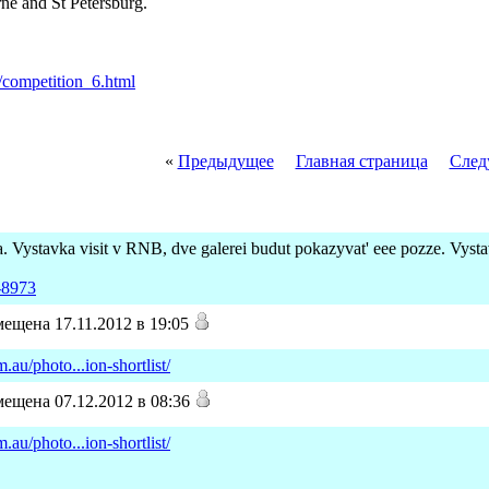
rne and St Petersburg.
u/competition_6.html
«
Предыдущее
Главная страница
След
a. Vystavka visit v RNB, dve galerei budut pokazyvat' eee pozze. Vysta
0-8973
ещена 17.11.2012 в 19:05
au/photo...ion-shortlist/
ещена 07.12.2012 в 08:36
au/photo...ion-shortlist/