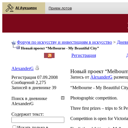
AI Аукцион
Прием лотов
Форум по искусству и инвестициям в искусство
>
Днев
Новый проект “Melbourne - My Beautiful City”
English
| Русский
Регистрация
AlexanderG
Новый проект “Melbourne
Запись от
AlexanderG
размеще
Регистрация
07.09.2008
Сообщений
2,275
Записей в дневнике
39
“Melbourne - My Beautiful Cit
Photographic competition.
Поиск в дневнике
AlexanderG
Three first prizes – trips to St P
Содержит текст:
Competition is open for Victoria
Искать только в