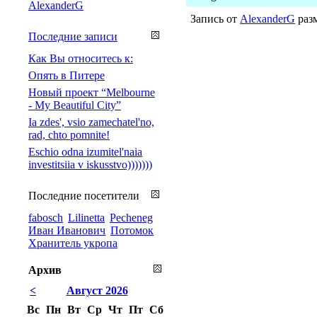
AlexanderG
Запись от
AlexanderG
разм
Последние записи
Как Вы относитесь к:
Опять в Питере
Новый проект “Melbourne
- My Beautiful City”
Ia zdes', vsio zamechatel'no,
rad, chto pomnite!
Eschio odna izumitel'naia
investitsiia v iskusstvo)))))))
Последние посетители
fabosch
Lilinetta
Pecheneg
Иван Иванович
Потомок
Хранитель укропа
Архив
<
Август 2026
Вс
Пн
Вт
Ср
Чт
Пт
Сб