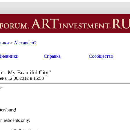
ники
>
AlexanderG
Дневники
Справка
Сообщество
 - My Beautiful City”
на 12.06.2012 в 15:53
y”
etersburg!
n residents only.