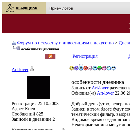
AI Аукцион
Прием лотов
Форум по искусству и инвестициям в искусство
>
Днев
особенности дневника
English
| Русский
Регистрация
Art-lover
особенности дневника
Запись от
Art-lover
размещена 
Обновил(-а)
Art-lover
22.06.2
Регистрация
25.10.2008
Добрый день (утро, вечер, но
Адрес
Киев
Записи в этом блоге будут с
Сообщений
825
тематический фильтр, выбрав
Записей в дневнике
2
Видимое время создания запи
Некоторые записи могут допол