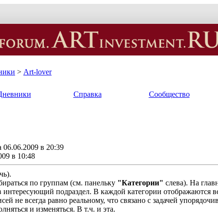
ники
>
Art-lover
Дневники
Справка
Сообщество
06.06.2009 в 20:39
009 в 10:48
чь).
обираться по группам (см. панельку
"Категории"
слева). На глав
 интересующий подраздел. В каждой категории отображаются вс
сей не всегда равно реальному, что связано с задачей упорядочив
няться и изменяться. В т.ч. и эта.