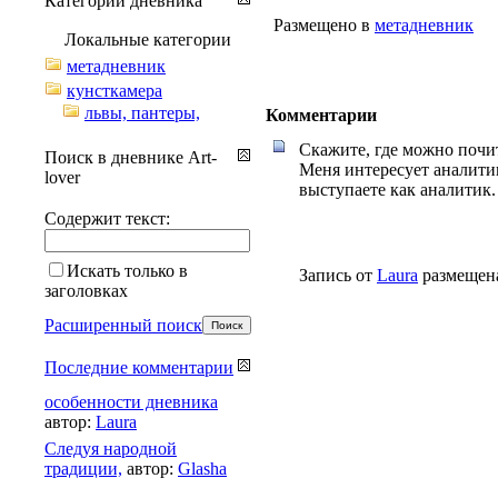
Категории дневника
Размещено в
метадневник
Локальные категории
метадневник
кунсткамера
львы, пантеры,
Комментарии
Скажите, где можно почи
Поиск в дневнике Art-
Меня интересует аналитик
lover
выступаете как аналитик.
Содержит текст:
Искать только в
Запись от
Laura
размещена
заголовках
Расширенный поиск
Последние комментарии
особенности дневника
автор:
Laura
Cледуя народной
традиции,
автор:
Glasha