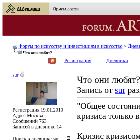
AI Аукцион
Прием лотов
Форум по искусству и инвестициям в искусство
>
Днев
Что они любят?
English
| Русский
Регистрация
Дневники
sur
Что они любят?
Запись от
sur
раз
"Общее состояни
Регистрация
19.01.2010
кризиса только 
Адрес
Москва
Сообщений
763
Записей в дневнике
14
Кризис кризисом
Поиск в дневнике sur