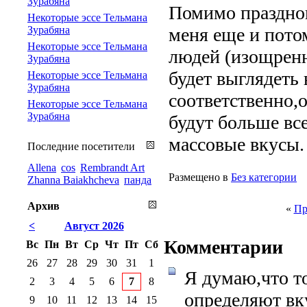
Зурабяна
Помимо праздног
Некоторые эссе Тельмана
Зурабяна
меня еще и пото
Некоторые эссе Тельмана
людей (изощренн
Зурабяна
будет выглядеть
Некоторые эссе Тельмана
Зурабяна
соответственно,о
Некоторые эссе Тельмана
Зурабяна
будут больше вс
массовые вкусы.
Последние посетители
Allena
cos
Rembrandt Art
Размещено в
Без категории
Zhanna Baiakhcheva
панда
Архив
«
Пр
<
Август 2026
Комментарии
Вс
Пн
Вт
Ср
Чт
Пт
Сб
26
27
28
29
30
31
1
Я думаю,что т
2
3
4
5
6
7
8
определяют вк
9
10
11
12
13
14
15