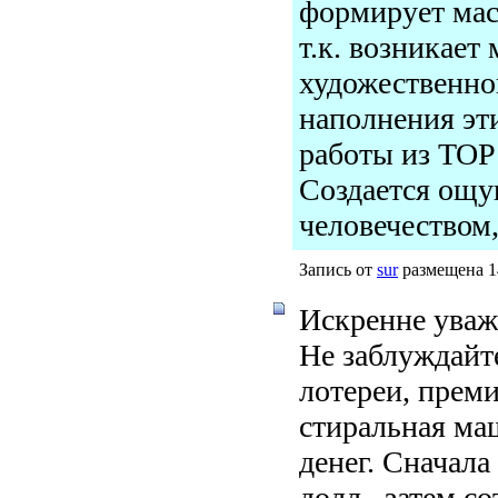
формирует мас
т.к. возникает
художественно
наполнения эти
работы из TOP
Создается ощу
человечеством,
Запись от
sur
размещена 14
Искренне уваж
Не заблуждайт
лотереи, преми
стиральная ма
денег. Сначала
долл., затем с