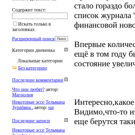
стало гораздо б
Содержит текст:
список журнала 
финансовой ново
Искать только в
заголовках
Расширенный поиск
Впервые количес
Категории дневника
ещё в том году 
Локальные категории
состояние увелич
Без категории
Последние комментарии
Что они любят?
автор:
Магнолия
Интересно,какое
Некоторые эссе Тельмана
Зурабяна .
автор:
sur
Видимо,что-то и
еще берутся так
Последние записи
Некоторые эссе Тельмана