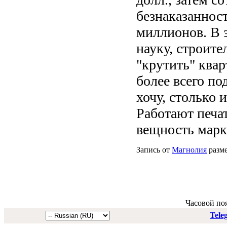
безнаказанност
миллионов. В 
науку, строите
"крутить" квар
более всего по
хочу, столько 
Работают печат
вещность марк
Запись от
Магнолия
разме
Часовой по
Tele