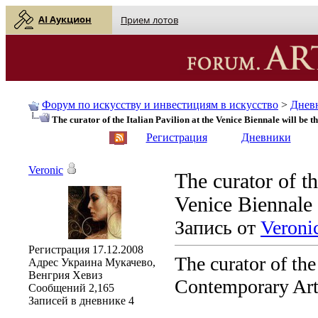
AI Аукцион
Прием лотов
Форум по искусству и инвестициям в искусство
>
Днев
The curator of the Italian Pavilion at the Venice Biennale will be 
English
| Русский
Регистрация
Дневники
Veronic
The curator of th
Venice Biennale 
Запись от
Veroni
Регистрация
17.12.2008
The curator of the
Адрес
Украина Мукачево,
Венгрия Хевиз
Contemporary Art 
Сообщений
2,165
Записей в дневнике
4