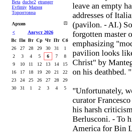
Beta
duche2
etranger
leave an empty hall
Evfimiy
Мария
Торонтовна
addresses of Italia
(pavilon. - AI.) S
Архив
forgotten master o
<
Август 2026
Вс
Пн
Вт
Ср
Чт
Пт
Сб
emphasizing "mode
26
27
28
29
30
31
1
pavilion looks lik
2
3
4
5
6
7
8
Christ" by Manteg
9
10
11
12
13
14
15
on his deathbed. "
16
17
18
19
20
21
22
23
24
25
26
27
28
29
30
31
1
2
3
4
5
"Unfortunately, we
curator Francesc
his harsh criticis
Berlusconi. - To h
America for Bin L