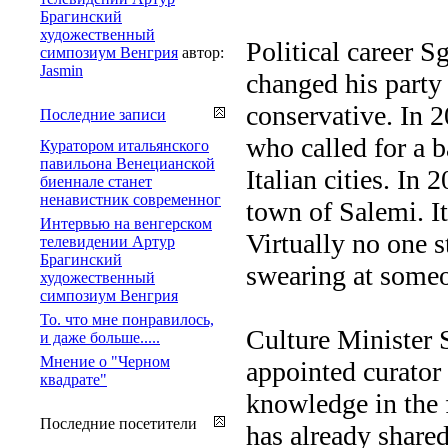
Брагинский
художественный
Political career S
симпозиум Венгрия
автор:
Jasmin
changed his party 
conservative. In 
Последние записи
who called for a 
Куратором итальянского
павильона Венецианской
Italian cities. In
биеннале станет
ненавистник современног
town of Salemi. It
Интервью на венгерском
Virtually no one 
телевидении Артур
Брагинский
swearing at someo
художественный
симпозиум Венгрия
То. что мне понравилось,
Culture Minister 
и даже больше.....
Мнение о "Черном
appointed curator 
квадрате"
knowledge in the f
Последние посетители
has already shared