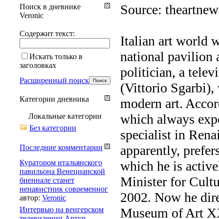
Source: theartne
Поиск в дневнике
Veronic
Содержит текст:
Italian art world 
national pavilion 
Искать только в
заголовках
politician, a telev
Расширенный поиск
(Vittorio Sgarbi),
Категории дневника
modern art. Accord
which always expo
Локальные категории
Без категории
specialist in Ren
apparently, prefers
Последние комментарии
Куратором итальянского
which he is active
павильона Венецианской
Minister for Cultu
биеннале станет
ненавистник современног
2002. Now he dire
автор:
Veronic
Интервью на венгерском
Museum of Art X
телевидении Артур