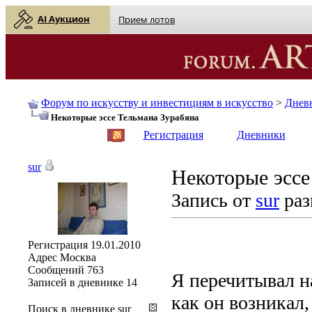
AI Аукцион
Прием лотов
Форум по искусству и инвестициям в искусство
>
Днев
Некоторые эссе Тельмана Зурабяна
English
| Русский
Регистрация
Дневники
sur
Некоторые эссе
Запись от
sur
раз
Регистрация
19.01.2010
Адрес
Москва
Сообщений
763
Я перечитывал н
Записей в дневнике
14
как он возникал
Поиск в дневнике sur