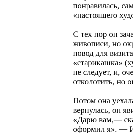
понравилась, са
«настоящего худ
С тех пор он зач
живописи, но ок
повод для визита
«старикашка» (х
не следует, и, о
отколотить, но о
Потом она уехал
вернулась, он яв
«Дарю вам,— ска
оформил я». — И