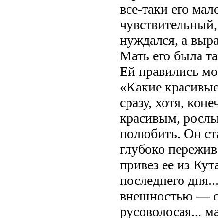
все-таки его мал
чувствительный,
нуждался, а выр
Мать его была т
Ей нравились мо
«Какие красивые
сразу, хотя, кон
красивым, рослы
полюбить. Он ст
глубоко пережива
привез ее из Кут
последнего дня..
внешностью — он
русоволосая... м