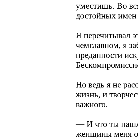
уместишь. Во вс
достойных имен
Я перечитывал эт
чемглавном, я за
преданности иск
Бескомпромиссн
Но ведь я не рас
жизнь, и творче
важного.
— И что ты нашл
женщины меня о