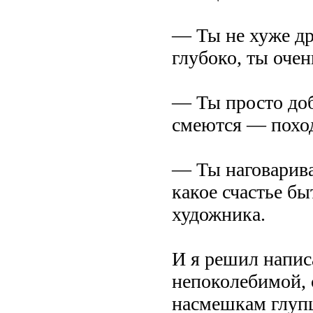
— Ты не хуже дру
глубоко, ты очен
— Ты просто доб
смеются — походк
— Ты наговарива
какое счастье б
художника.
И я решил напис
непоколебимой,
насмешкам глуп