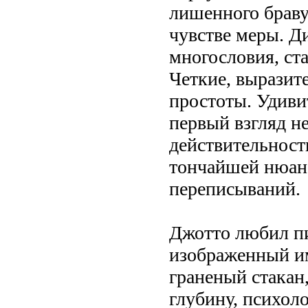
лишенного браву
чувстве меры. Ди
многословия, ста
Четкие, выразит
простоты. Удиви
первый взгляд н
действительност
тончайшей нюанс
переписываний.
Джотто любил п
изображенный им
граненый стакан,
глубину, психол