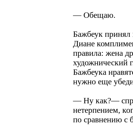
— Обещаю.
Бажбеук принял 
Диане комплимен
правила: жена др
художнический г
Бажбеука нравятс
нужно еще убеди
— Ну как?— спр
нетерпением, ко
по сравнению с 