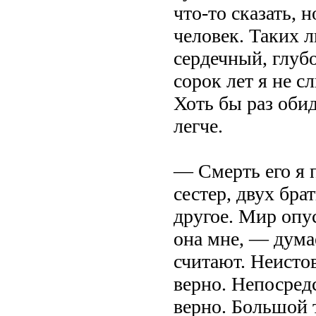
что-то сказать,
человек. Таких л
сердечный, глуб
сорок лет я не с
Хоть бы раз оби
легче.
— Смерть его я 
сестер, двух бра
другое. Мир опус
она мне, — дума
считают. Неисто
верно. Непосред
верно. Большой т