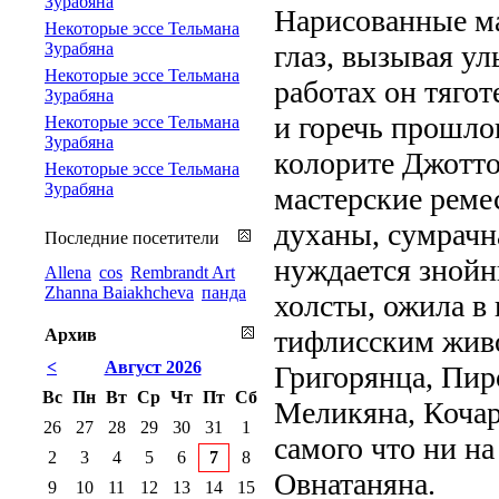
Зурабяна
Нарисованные ма
Некоторые эссе Тельмана
Зурабяна
глаз, вызывая у
Некоторые эссе Тельмана
работах он тягот
Зурабяна
и горечь прошлог
Некоторые эссе Тельмана
Зурабяна
колорите Джотто
Некоторые эссе Тельмана
Зурабяна
мастерские реме
духаны, сумрачн
Последние посетители
нуждается знойны
Allena
cos
Rembrandt Art
Zhanna Baiakhcheva
панда
холсты, ожила в
тифлисским жив
Архив
<
Август 2026
Григорянца, Пир
Вс
Пн
Вт
Ср
Чт
Пт
Сб
Меликяна, Кочар
26
27
28
29
30
31
1
самого что ни н
2
3
4
5
6
7
8
Овнатаняна.
9
10
11
12
13
14
15