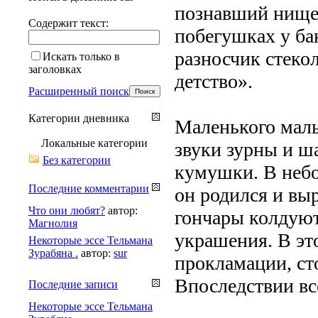
познавший нищет
Содержит текст:
побегушках у ба
разносчик стекол
Искать только в
заголовках
детство».
Расширенный поиск
Категории дневника
Маленького мал
Локальные категории
звуки зурны и ш
Без категории
кумушки. В неб
Последние комментарии
он родился и вы
Что они любят?
автор:
гончары колдуют
Магнолия
украшения. В эт
Некоторые эссе Тельмана
Зурабяна .
автор:
sur
прокламации, ст
Впоследствии все
Последние записи
Некоторые эссе Тельмана