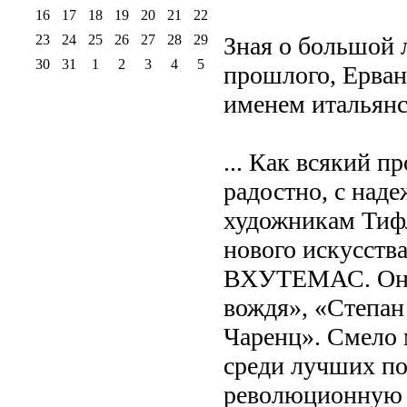
16
17
18
19
20
21
22
23
24
25
26
27
28
29
Зная о большой 
30
31
1
2
3
4
5
прошлого, Ерван
именем итальянск
... Как всякий 
радостно, с над
художникам Тифл
нового искусств
ВХУТЕМАС. Он с
вождя», «Степан
Чаренц». Смело 
среди лучших по
революционную 