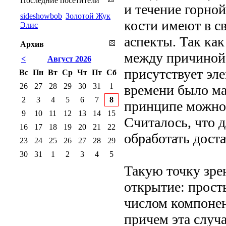
Последние посетители
и течение горно
sideshowbob
Золотой Жук
кости имеют в с
Элис
аспекты. Так как
Архив
между причиной и
<
Август 2026
присутствует эл
Вс
Пн
Вт
Ср
Чт
Пт
Сб
26
27
28
29
30
31
1
времени было ма
2
3
4
5
6
7
8
принципе можно 
9
10
11
12
13
14
15
Считалось, что д
16
17
18
19
20
21
22
обработать дост
23
24
25
26
27
28
29
30
31
1
2
3
4
5
Такую точку зре
открытие: прос
числом компонен
причем эта случ