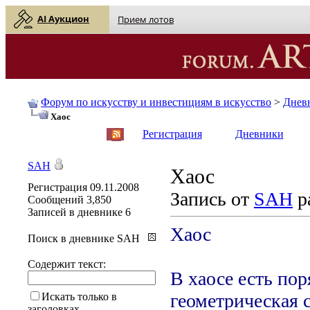
AI Аукцион
Прием лотов
Форум по искусству и инвестициям в искусство
>
Днев
Хаос
English
| Русский
Регистрация
Дневники
SAH
Хаос
Регистрация
09.11.2008
Запись от
SAH
р
Сообщений
3,850
Записей в дневнике
6
Хаос
Поиск в дневнике SAH
Содержит текст:
В хаосе есть пор
геометрическая с
Искать только в
заголовках