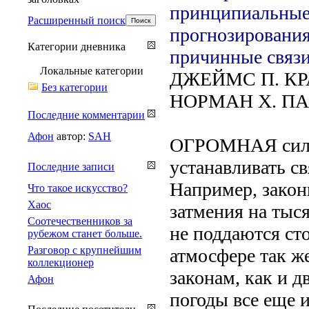
принципиальные
Расширенный поиск
прогнозирования,
Категории дневника
причинные связи
Локальные категории
ДЖЕЙМС П. КР
Без категории
НОРМАН X. ПА
Последние комментарии
Афон
автор:
SAH
ОГРОМНАЯ сила 
устанавливать с
Последние записи
Например, закон
Что такое искусство?
Хаос
затмения на тыс
Соотечественников за
не поддаются ст
рубежом станет больше.
Разговор с крупнейшим
атмосфере так ж
коллекционер
законам, как и д
Афон
погоды все еще 