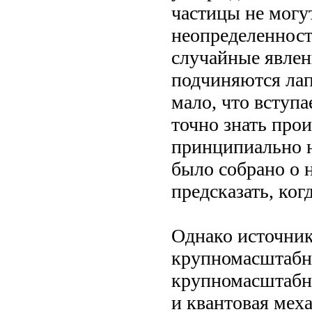
частицы не могу
неопределенност
случайные явлени
подчиняются лап
мало, что вступа
точно знать про
принципиально н
было собрано о 
предсказать, ког
Однако источник
крупномасштабны
крупномасштабны
и квантовая мех