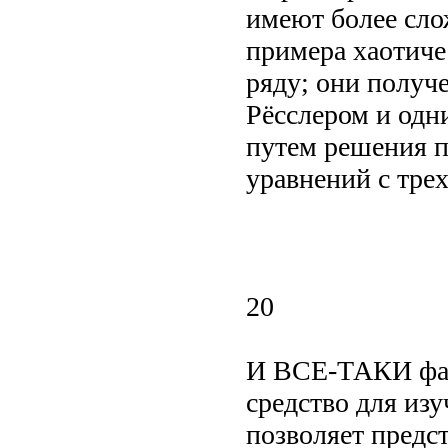
имеют более сл
примера хаотиче
ряду; они получе
Рёсслером и одн
путем решения 
уравнений с тре
20
И ВСЕ-ТАКИ фаз
средство для изу
позволяет предс