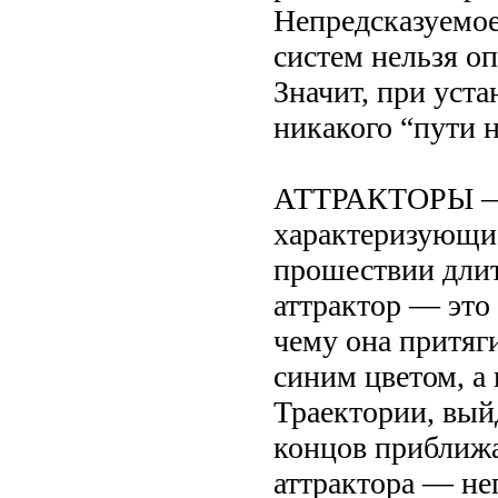
Непредсказуемое
систем нельзя о
Значит, при уста
никакого “пути 
АТТРАКТОРЫ — э
характеризующие
прошествии длит
аттрактор — это 
чему она притяг
синим цветом, а
Траектории, вый
концов приближа
аттрактора — неп