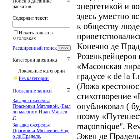
Поиск в дневнике
энергетикой и в
раскатов
здесь уместно в
Содержит текст:
к обществу людей
Искать только в
приветствовалис
заголовках
Конечно де Прад
Расширенный поиск
Розенкрейцеров 
Категории дневника
«Масонская лира 
Локальные категории
градусе « de la Lo
Без категории
(Ложа крестонос
Последние записи
стихотворение «
Загадка ожерелья
опубликовал ( бу
Прасковьи Мятлевой. (Был
ли масоном Иван Мятлев
поэму «Путешест
?)
maçonnique". Revu
Загадка ожерелья
Прасковьи Мятлевой. Ещё
Эжен де Прадель
о де Праделе.