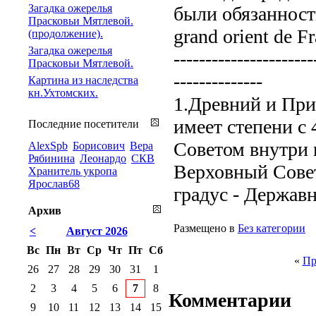
Загадка ожерелья
были обязанност
Прасковьи Мятлевой.
grand orient de 
(продолжение).
Загадка ожерелья
----------------------
Прасковьи Мятлевой.
--------------
Картина из наследства
кн.Ухтомских.
1.Древний и Пр
имеет степени с
Последние посетители
Советом внутри 
AlexSpb
Борисович
Вера
Рябинина
Леонардо
СКВ
Верховный Совет 
Хранитель укропа
Ярослав68
градус - Держав
Архив
Размещено в
Без категории
<
Август 2026
Вс
Пн
Вт
Ср
Чт
Пт
Сб
«
Пр
26
27
28
29
30
31
1
2
3
4
5
6
7
8
Комментарии
9
10
11
12
13
14
15