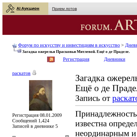
AI Аукцион
Прием лотов
Форум по искусству и инвестициям в искусство
>
Днев
Загадка ожерелья Прасковьи Мятлевой. Ещё о де Праделе.
English
| Русский
Регистрация
Дневники
раскатов
Загадка ожерел
Ещё о де Праде
Запись от
раскат
Принадлежность 
Регистрация
08.01.2009
Сообщений
1,424
известна опреде
Записей в дневнике
5
неординарным и 