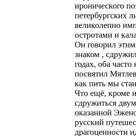
иронического по
петербургских л
великолепно имп
остротами и кал
Он говорил этим
знаком , сдружи
годах, оба часто
посвятил Мятлев
как пить мы ста
Что ещё, кроме и
сдружиться двум
оказанной Эжено
русский путешес
драгоценности и