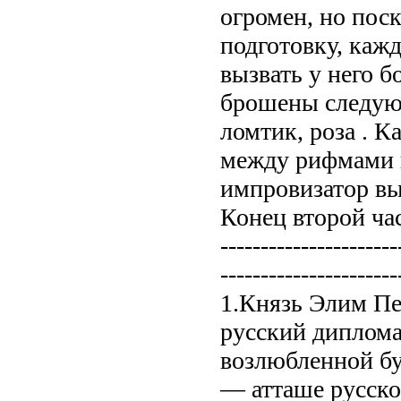
огромен, но пос
подготовку, кажд
вызвать у него 
брошены следующ
ломтик, роза . К
между рифмами и
импровизатор вы
Конец второй час
----------------------
----------------------
1.Князь Элим П
русский диплома
возлюбленной буд
— атташе русско