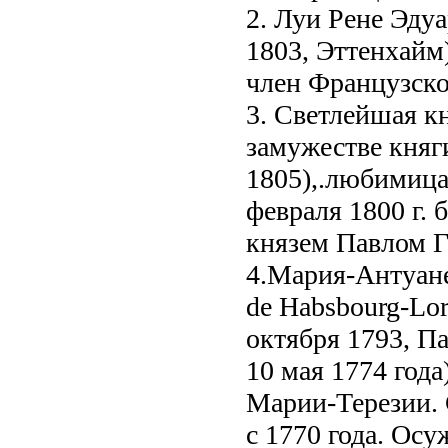
2. Луи Рене Эдуа
1803, Эттенхайм
член Французско
3. Светлейшая к
замужестве княг
1805),.любимица
февраля 1800 г. 
князем Павлом 
4.Мария-Антуанет
de Habsbourg-Lor
октября 1793, П
10 мая 1774 года
Марии-Терезии.
с 1770 года. Осу