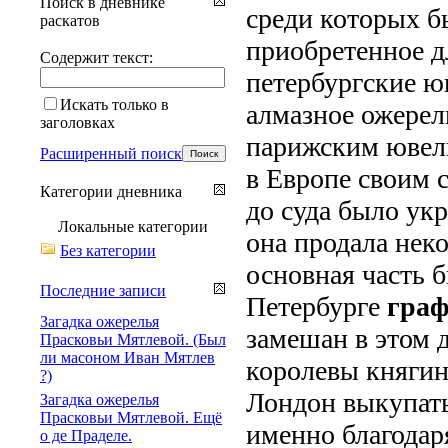
Поиск в дневнике
среди которых б
раскатов
приобретенное д
Содержит текст:
петербургские ю
Искать только в
алмазное ожере
заголовках
парижским ювел
Расширенный поиск
в Европе своим 
Категории дневника
до суда было укр
Локальные категории
она продала нек
Без категории
основная часть 
Последние записи
Петербурге
гра
Загадка ожерелья
замешан в этом 
Прасковьи Мятлевой. (Был
ли масоном Иван Мятлев
королевы княгин
?)
Лондон выкупать
Загадка ожерелья
Прасковьи Мятлевой. Ещё
именно благодар
о де Праделе.