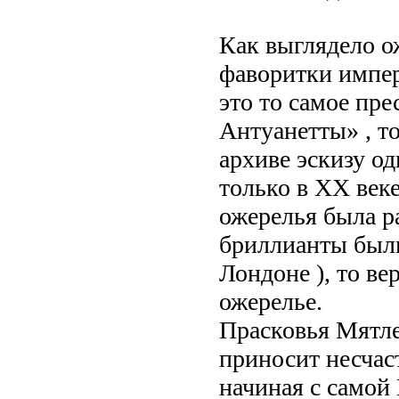
Как выглядело о
фаворитки импер
это то самое пр
Антуанетты» , то
архиве эскизу од
только в XX век
ожерелья была р
бриллианты были 
Лондоне ), то вер
ожерелье.
Прасковья Мятле
приносит несчаст
начиная с самой