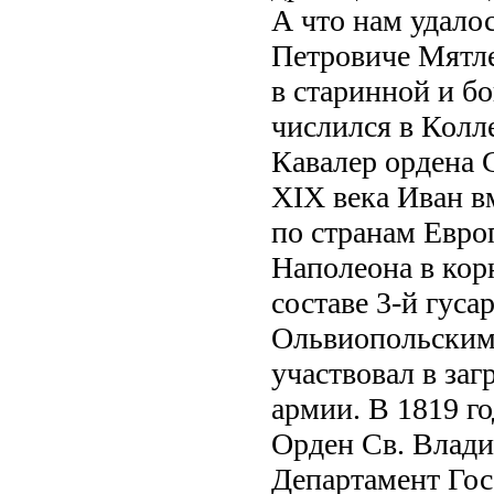
А что нам удалос
Петровиче Мятле
в старинной и бо
числился в Колл
Кавалер ордена 
XIX века Иван в
по странам Европ
Наполеона в кор
составе 3-й гуса
Ольвиопольским
участвовал в заг
армии. В 1819 го
Орден Св. Владим
Департамент Гос