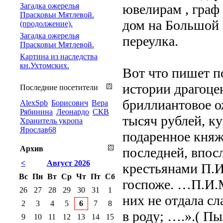
Загадка ожерелья
ювелирам , граф 
Прасковьи Мятлевой.
дом на Большой 
(продолжение).
Загадка ожерелья
переулка.
Прасковьи Мятлевой.
Картина из наследства
кн.Ухтомских.
Вот что пишет п
истории драгоце
Последние посетители
бриллиантовое о
AlexSpb
Борисович
Вера
Рябинина
Леонардо
СКВ
тысяч рублей, к
Хранитель укропа
Ярослав68
подаренное княж
Архив
последней, впос
<
Август 2026
крестьянами П.И
Вс
Пн
Вт
Ср
Чт
Пт
Сб
госпоже. …П.И.М
26
27
28
29
30
31
1
них не отдала сл
2
3
4
5
6
7
8
в роду; ….».( П
9
10
11
12
13
14
15