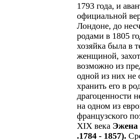
1793 года, и ава
официальной вер
Лондоне, до нес
родами в 1805 г
хозяйка была в 
женщиной, захоте
возможно из пре
одной из них не 
хранить его в р
драгоценности не
на одном из евр
французского по
XIX века
Эжена д
.1784 - 1857).
Ср