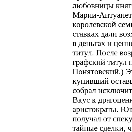
любовницы княг
Марии-Антуанет
королевской семь
ставках дали во
в деньгах и ценн
титул. После во
графский титул 
Понятовский.) Э
купивший оставш
собрал исключи
Вкус к драгоцен
аристократы. Юв
получал от спек
тайные сделки, 