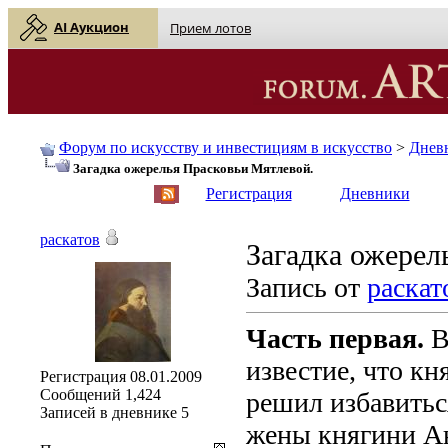
AI Аукцион
Прием лотов
Форум по искусству и инвестициям в искусство
>
Днев
Загадка ожерелья Прасковьи Мятлевой.
English
| Русский
Регистрация
Дневники
раскатов
Загадка ожерел
Запись от
раскат
Часть первая.
В
известие, что кн
Регистрация
08.01.2009
Сообщений
1,424
решил избавитьс
Записей в дневнике
5
жены княгини Ан