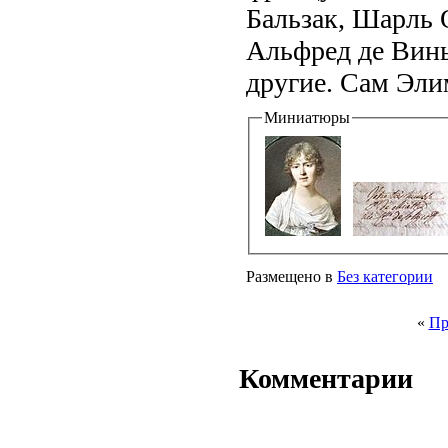
Бальзак, Шарль 
Альфред де Винь
другие. Сам Эли
Миниатюры
Размещено в
Без категории
«
Пр
Комментарии