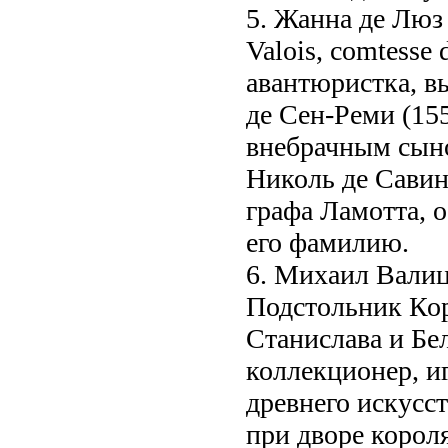
5. Жанна де Люз 
Valois, comtesse
авантюристка, в
де Сен-Реми (15
внебрачным сыно
Николь де Савин
графа Ламотта, о
его фамилию.
6. Михаил Валиц
Подстольник Кор
Станислава и Бе
коллекционер, и
древнего искусс
при дворе коро