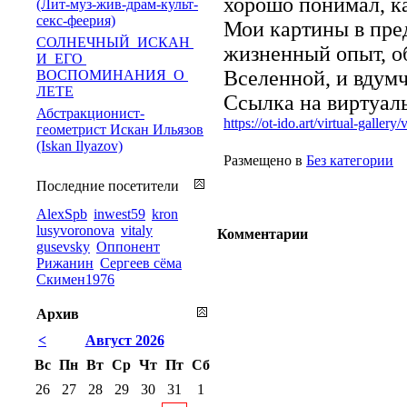
хорошо понимал, ка
(Лит-муз-жив-драм-культ-
секс-феерия)
Мои картины в пре
СОЛНЕЧНЫЙ ИСКАН
жизненный опыт, о
И ЕГО
Вселенной, и вдумч
ВОСПОМИНАНИЯ О
ЛЕТЕ
Ссылка на виртуал
Абстракционист-
https://ot-ido.art/virtual-gallery/v
геометрист Искан Ильязов
(Iskan Ilyazov)
Размещено в
Без категории
Последние посетители
AlexSpb
inwest59
kron
lusyvoronova
vitaly
Комментарии
gusevsky
Оппонент
Рижанин
Сергеев сёма
Скимен1976
Архив
<
Август 2026
Вс
Пн
Вт
Ср
Чт
Пт
Сб
26
27
28
29
30
31
1