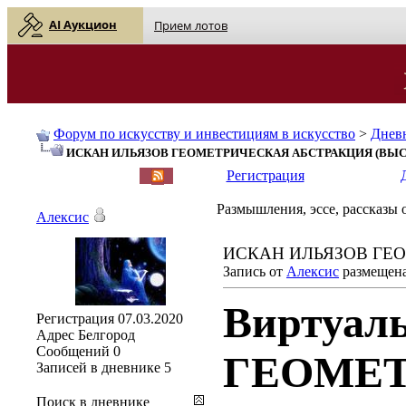
AI Аукцион
Прием лотов
Форум по искусству и инвестициям в искусство
>
Днев
ИСКАН ИЛЬЯЗОВ ГЕОМЕТРИЧЕСКАЯ АБСТРАКЦИЯ (ВЫС
English
| Русский
Регистрация
Размышления, эссе, рассказы о
Алексис
ИСКАН ИЛЬЯЗОВ ГЕ
Запись от
Алексис
размещена 
Виртуаль
Регистрация
07.03.2020
Адрес
Белгород
Сообщений
0
ГЕОМЕТ
Записей в дневнике
5
Поиск в дневнике