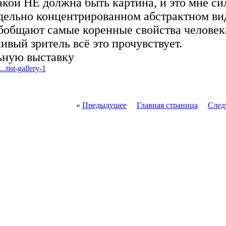
кой НЕ должна быть картина, и это мне си
дельно концентрированном абстрактном в
бобщают самые коренные свойства человек
ивый зритель всё это прочувствует.
ьную выставку
...tist-gallery-1
«
Предыдущее
Главная страница
След