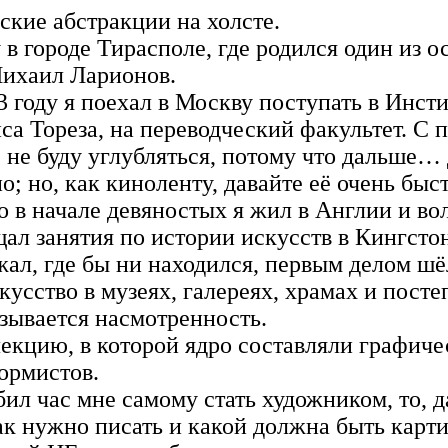
кие абстракции на холсте.
у в городе Тирасполе, где родился один из о
ихаил Ларионов.
 году я поехал в Москву поступать в Инст
са Тореза, на переводческий факультет. С
 не буду углубляться, потому что дальше…
о; но, как киноленту, давайте её очень быс
о в начале девяностых я жил в Англии и в
ал занятия по истории искусств в Кингсто
жал, где бы ни находился, первым делом шё
кусство в музеях, галереях, храмах и посте
азывается насмотренность.
лекцию, в которой ядро составляли графич
ормистов.
бил час мне самому стать художником, то, д
к нужно писать и какой должна быть карти