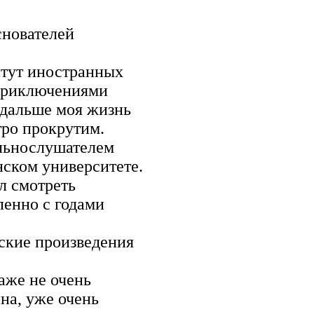
снователей
итут иностранных
 приключениями
 дальше моя жизнь
тро прокрутим.
ольнослушателем
нском университете.
л смотреть
пенно с годами
еские произведения
аже не очень
на, уже очень