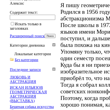
Алексис
Я пишу геометричес
Родился в 1956 год
Содержит текст:
абстракционизма М
Искать только в
После школы в 1973
заголовках
языков имени Мори
Расширенный поиск
поступил, и дальше
была похожа на кин
Категории дневника
Упомяну только, чт
Локальные категории
один семестр посещ
Без категории
Куда бы я ни приез
Последние записи
изобразительное ис
приобрёл то, что н
ЛЮБОВЬ И
АБСТРАКЦИЯ
Тогда я собрал кол
ИСКАН ИЛЬЯЗОВ
советских нонконф
ГЕОМЕТРИЧЕСКАЯ
АБСТРАКЦИЯ
Поэтому, когда про
(ВЫСТАВКА)
хорошо понимая, ка
Бешеная собака искусства