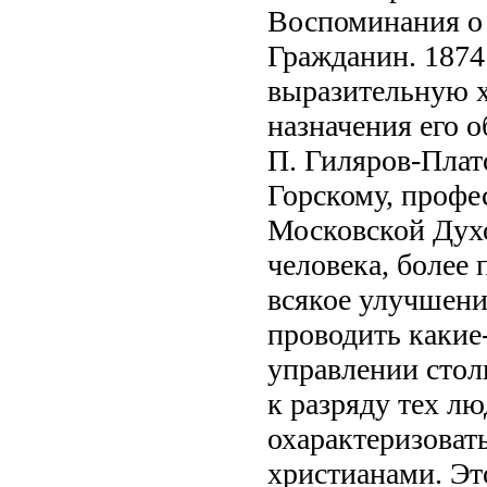
Воспоминания о 
Гражданин. 1874
выразительную х
назначения его о
П. Гиляров-Плат
Горскому, профе
Московской Духо
человека, более 
всякое улучшени
проводить какие
управлении сто
к разряду тех л
охарактеризовать
христианами. Э