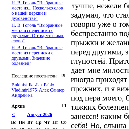
Н. В. Гоголь "Выбранные
лучше, нежели бы
места из... Несколько слов
задумал, что ста
о нашей церкви и
духовенстве"
говорю уже о том
Н. В. Гоголь "Выбранные
места из переписки с
беспрестанно под
друзьями. О том, что такое
прыжки и желань
слово"
Н. В. Гоголь "Выбранные
перед другими, 
места из переписки с
друзьями. Значение
глупостей. Прит
болезней"
дает мне милость
Последние посетители
иногда приходят
Bukinist
Ika-Ika
Pablo
прежних, и я виж
Vladimir1975
Алек Сандер
Андрей-ка
под пера моего, 
тяжких болезненн
Архив
занесся! каким 
<
Август 2026
Вс
Пн
Вт
Ср
Чт
Пт
Сб
себя! Но, слыша