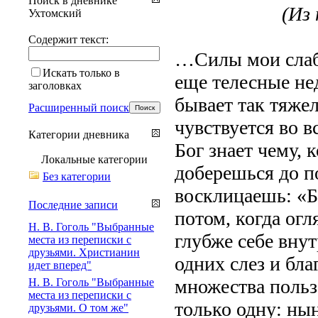
Поиск в дневнике
(Из 
Ухтомский
Содержит текст:
…Силы мои слабе
Искать только в
еще телесные не
заголовках
бывает так тяжел
Расширенный поиск
чувствуется во в
Категории дневника
Бог знает чему, 
Локальные категории
доберешься до п
Без категории
восклицаешь: «Б
Последние записи
потом, когда ог
Н. В. Гоголь "Выбранные
глубже себе вну
места из переписки с
друзьями. Христианин
одних слез и бла
идет вперед"
множества польз,
Н. В. Гоголь "Выбранные
места из переписки с
только одну: нын
друзьями. О том же"