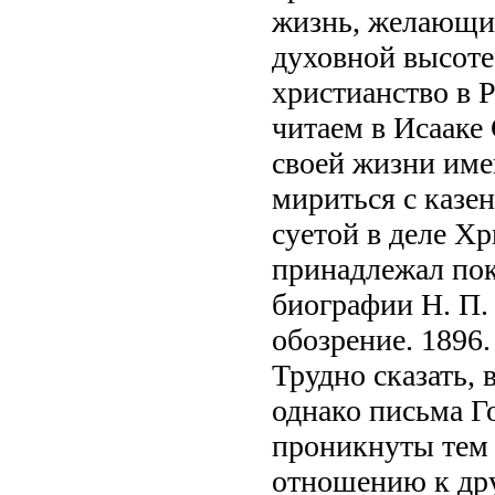
жизнь, желающие
духовной высоте
христианство в 
читаем в Исааке
своей жизни име
мириться с казе
суетой в деле Х
принадлежал по
биографии Н. П.
обозрение. 1896.
Трудно сказать, 
однако письма Г
проникнуты тем 
отношению к дру