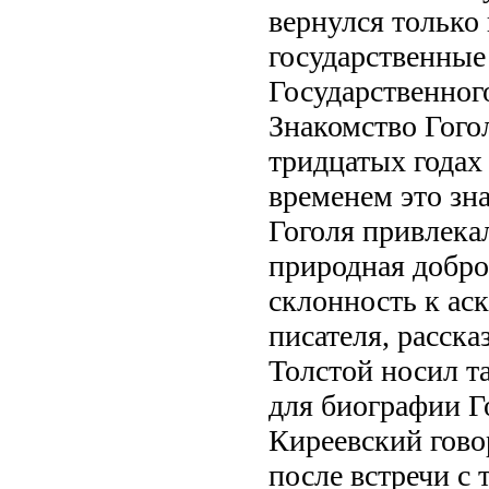
вернулся только 
государственные
Государственного
Знакомство Гого
тридцатых годах 
временем это зн
Гоголя привлека
природная добро
склонность к аск
писателя, расска
Толстой носил т
для биографии Гог
Киреевский гово
после встречи с 