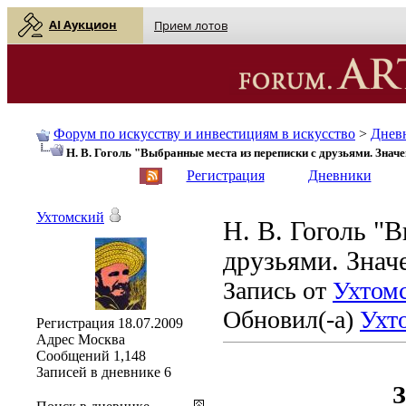
AI Аукцион
Прием лотов
Форум по искусству и инвестициям в искусство
>
Днев
Н. В. Гоголь "Выбранные места из переписки с друзьями. Значе
English
| Русский
Регистрация
Дневники
Ухтомский
Н. В. Гоголь "
друзьями. Знач
Запись от
Ухтом
Обновил(-а)
Ухт
Регистрация
18.07.2009
Адрес
Москва
Сообщений
1,148
Записей в дневнике
6