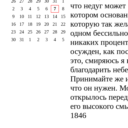
26
27
28
29
30
31
1
что недуг может 
2
3
4
5
6
7
8
котором основана
9
10
11
12
13
14
15
которую так жел
16
17
18
19
20
21
22
одном бессильном
23
24
25
26
27
28
29
30
31
1
2
3
4
5
никаких процент
осужден, как по
это, смиряюсь я 
благодарить неб
Принимайте же и
что он нужен. М
открылось перед 
его высокого см
1846