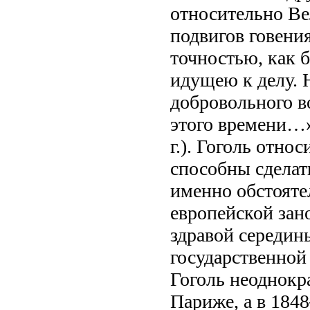
относительно Ве
подвигов говени
точностью, как 
идущею к делу. 
добровольного в
этого времени…» 
г.). Гоголь отно
способны сделат
именно обстояте
европейской зан
здравой середин
государственной
Гоголь неоднокра
Париже, а в 184