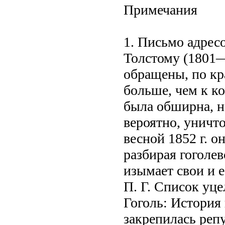
Примечания
1. Письмо адрес
Толстому (1801
обращены, по кр
больше, чем к к
была обширна, н
вероятно, уничт
весной 1852 г. о
разбирая гоголев
изымает свои и 
П. Г. Список уц
Гоголь: История 
закрепилась репу