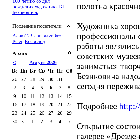
100-летию со дня
полотна красочн
рождения художника Б.Н.
Безиковича.
Художника хорош
Последние посетители
профессиональном
Adam123
annagavr
kron
Peter
Всеволод
работы являлись
Архив
советских музее
<
Август 2026
заниматься твор
Вс
Пн
Вт
Ср
Чт
Пт
Сб
Безиковича надо
26
27
28
29
30
31
1
сегодня пережив
2
3
4
5
6
7
8
9
10
11
12
13
14
15
Подробнее
http:
16
17
18
19
20
21
22
23
24
25
26
27
28
29
30
31
1
2
3
4
5
Открытие состоит
галерее «Дрезде