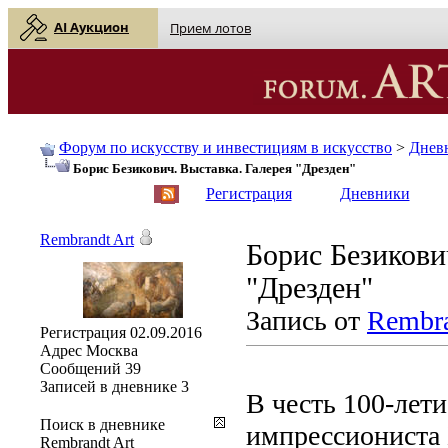
AI Аукцион
Прием лотов
Форум по искусству и инвестициям в искусство
>
Днев
Борис Безикович. Выставка. Галерея "Дрезден"
English
| Русский
Регистрация
Дневники
Rembrandt Art
Борис Безикови
"Дрезден"
Запись от
Rembra
Регистрация
02.09.2016
Адрес
Москва
Сообщений
39
Записей в дневнике
3
В честь 100-лети
Поиск в дневнике
импрессиониста 
Rembrandt Art