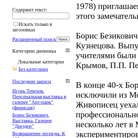
1978) приглашае
Содержит текст:
этого замечател
Искать только в
заголовках
Борис Безикович
Расширенный поиск
Кузнецова. Выпу
Категории дневника
учителями были 
Локальные категории
Крымов, П.П. Пе
Без категории
Последние записи
В конце 40-х Бо
Игорь Терехов.
исключили из Мо
Персональная выставка в
галерее "Арт-парк"
Живописец уехал
(финисаж)
профессионально
Борис Безикович.
Выставка. Галерея
несколько лет в
"Дрезден"
экспериментиров
Возвращение легенды. К