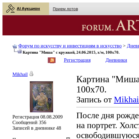
AI Аукцион
Прием лотов
Форум по искусству и инвестициям в искусство
>
Днев
Картина "Миша" с кружкой, 24.06.2015, х/м, 100х70.
English
| Русский
Регистрация
Дневники
Mikhail
Картина "Миша"
100х70.
Запись от
Mikhai
После дня рожде
Регистрация
08.08.2009
Сообщений
356
на портрет. Холс
Записей в дневнике
48
освободившуюся 