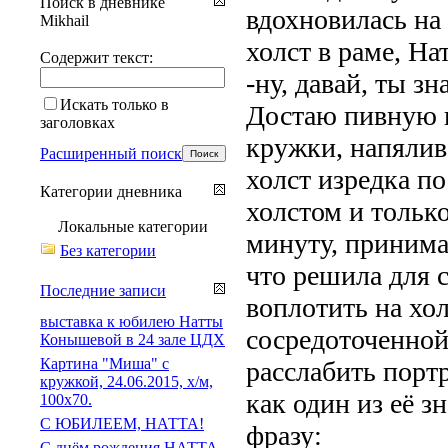
Поиск в дневнике
вдохновилась на
Mikhail
холст в раме, Нат
Содержит текст:
-ну, давай, ты зн
Искать только в
Достаю пивную к
заголовках
кружки, напялива
Расширенный поиск
холст изредка по
Категории дневника
холстом и только
Локальные категории
минуту, принима
Без категории
что решила для с
Последние записи
воплотить на хо
выставка к юбилею Натты
сосредоточенной
Конышевой в 24 зале ЦДХ
Картина "Миша" с
расслабить портр
кружкой, 24.06.2015, х/м,
как один из её 
100х70.
С ЮБИЛЕЕМ, НАТТА!
фразу:
С днём рождения НАТТА