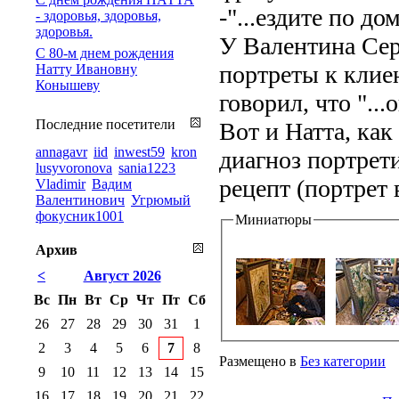
-"...ездите по д
- здоровья, здоровья,
здоровья.
У Валентина Сер
С 80-м днем рождения
портреты к клие
Натту Ивановну
Конышеву
говорил, что "...
Последние посетители
Вот и Натта, как
annagavr
iid
inwest59
kron
диагноз портрети
lusyvoronova
sania1223
рецепт (портрет 
Vladimir
Вадим
Валентинович
Угрюмый
фокусник1001
Миниатюры
Архив
<
Август 2026
Вс
Пн
Вт
Ср
Чт
Пт
Сб
26
27
28
29
30
31
1
2
3
4
5
6
7
8
Размещено в
Без категории
9
10
11
12
13
14
15
16
17
18
19
20
21
22