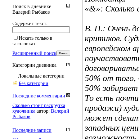
Поиск в дневнике
«&»: Сколько
Валерий Рыбаков
Содержит текст:
В. П.: Очень 
критиков. Суд
Искать только в
заголовках
европейском 
Расширенный поиск
поучаствоват
Категории дневника
договариватьс
Локальные категории
50% от того,
Без категории
50% забирает
Последние комментарии
То есть почти
Сколько стоит раскрутка
продажи) худо
художника
автор:
Валерий
может сделать
Рыбаков
западных цени
Последние записи
возможность 