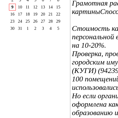
Грамотная рас
9
10
11
12
13
14
15
картиныСпосо
16
17
18
19
20
21
22
23
24
25
26
27
28
29
Стоимость ка
30
31
1
2
3
4
5
персональной 
на 10-20%.
Проверка, пр
городским им
(КУГИ) (94239)
100 помещени
использовалис
Но если орган
оформлена ка
образованию и