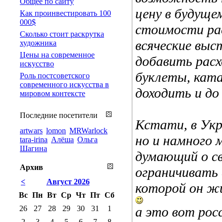
Общее по сайту
цену в будуще
Как проинвестировать 100
000$
стоимости рас
Сколько стоит раскрутка
всяческие вы
художника
Цены на современное
добавить рас
искусство
буклеты, ката
Роль постсоветского
современного искусства в
доходить и до 
мировом контексте
Последние посетители
Кстати, в Укр
artwars
lomon
MRWarlock
но и намного 
tara-irina
Алёша
Ольга
Шагина
думающий о св
Архив
ограничивать 
<
Август 2026
которой он ж
Вс
Пн
Вт
Ср
Чт
Пт
Сб
26
27
28
29
30
31
1
а это вот рос
2
3
4
5
6
7
8