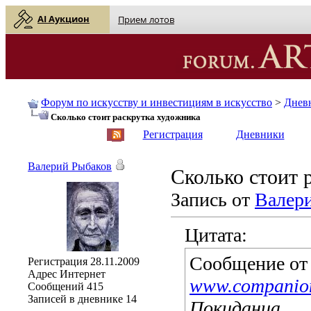
AI Аукцион
Прием лотов
Форум по искусству и инвестициям в искусство
>
Днев
Сколько стоит раскрутка художника
English
| Русский
Регистрация
Дневники
Валерий Рыбаков
Сколько стоит 
Запись от
Валер
Цитата:
Сообщение о
Регистрация
28.11.2009
Адрес
Интернет
www.companio
Сообщений
415
Записей в дневнике
14
Покиданца