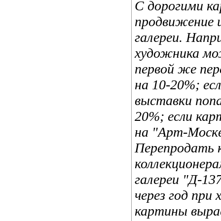
С дорогими к
продвижение 
галереи. Напр
художника мож
первой же пе
на 10-20%; ес
выставки попа
20%; если кар
на "Арт-Москв
Перепродать 
коллекционера
галереи "Д-13
через год при
картины вырас