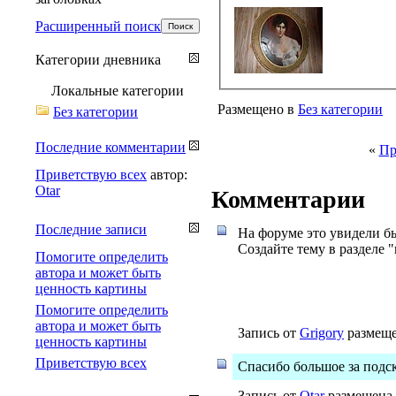
Расширенный поиск
Категории дневника
Локальные категории
Размещено в
Без категории
Без категории
Последние комментарии
«
Пр
Приветствую всех
автор:
Otar
Комментарии
Последние записи
На форуме это увидели бы
Создайте тему в разделе "
Помогите определить
автора и может быть
ценность картины
Помогите определить
автора и может быть
Запись от
Grigory
размещен
ценность картины
Приветствую всех
Спасибо большое за подс
Запись от
Otar
размещена 1