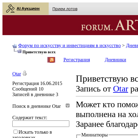
AI Аукцион
Прием лотов
Форум по искусству и инвестициям в искусство
>
Днев
Приветствую всех
English
| Русский
Регистрация
Дневники
Otar
Приветствую в
Регистрация
16.06.2015
Запись от
Otar
ра
Сообщений
10
Записей в дневнике
3
Может кто помож
Поиск в дневнике Otar
выполнена на хо
Содержит текст:
Заранее благода
Искать только в
Миниатюры
заголовках