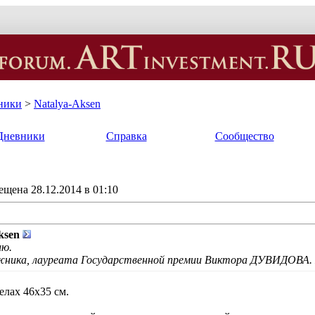
ники
>
Natalya-Aksen
Дневники
Справка
Сообщество
щена 28.12.2014 в 01:10
ksen
ию.
жника, лауреата Государственной премии Виктора ДУВИДОВА. 
елах 46х35 см.