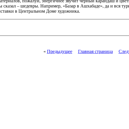
атериалов, пожалуй, энергичнее звучит черный карандаш и цвет
 сказал – шедевры. Например, «Базар в Ашхабаде», да и вся турк
ыставки в Центральном Доме художника.
«
Предыдущее
Главная страница
След