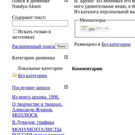
Поиск в дневнике
И. Бруни:"Из любимых его м
Natalya-Aksen
него удивительные вещи, я бы
Из каталога персональной в
Содержит текст:
Миниатюры
Искать только в
заголовках
Размещено в
Без категории
Расширенный поиск
Категории дневника
Локальные категории
Комментарии
Без категории
Последние записи
Из моего архива. 1996.
О творчестве и творцах.
Александр Жданов.
МОЛЛЮСК
В.Дувидов, графика
МОНУМЕНТАЛИСТЫ
РОССИИ (продолжение)