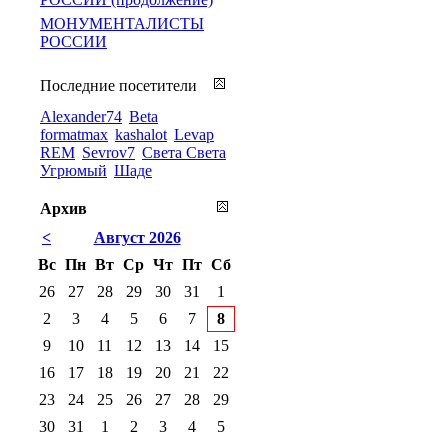
МОНУМЕНТАЛИСТЫ
РОССИИ
Последние посетители
Alexander74
Beta
formatmax
kashalot
Levap
REM
Sevrov7
Света Света
Угрюмый
Шаде
Архив
<
Август 2026
Вс
Пн
Вт
Ср
Чт
Пт
Сб
26
27
28
29
30
31
1
2
3
4
5
6
7
8
9
10
11
12
13
14
15
16
17
18
19
20
21
22
23
24
25
26
27
28
29
30
31
1
2
3
4
5