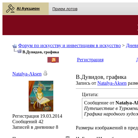
AI Аукцион
Прием лотов
Форум по искусству и инвестициям в искусство
>
Днев
В.Дувидов, графика
English
| Русский
Регистрация
Natalya-Aksen
В.Дувидов, графика
Запись от
Natalya-Aksen
разме
Цитата:
Сообщение от
Natalya-A
Путешествие в Туркмен
Графика народного худо
Регистрация
19.03.2014
Сообщений
42
Записей в дневнике
8
Размеры изображений в пред