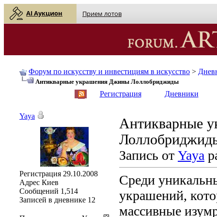
AI Аукцион
Прием лотов
Форум по искусству и инвестициям в искусство
>
Днев
Антикварные украшения Джины Лоллобриджиды
English
| Русский
Регистрация
Дневники
Yaya
Антикварные 
Лоллобриджид
Запись от
Yaya
ра
Регистрация
29.10.2008
Среди уникальн
Адрес
Киев
Сообщений
1,514
украшений, кот
Записей в дневнике
12
массивные изумр