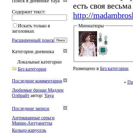
Поиск в дневнике Yaya
есть своя весьма
Содержит текст:
http://madambrosh
Искать только в
Миниатюры
заголовках
Расширенный поиск
Категории дневника
Локальные категории
Размещено в
Без категории
Без категории
Последние комментарии
«
Пр
Любимые броши Мадлен
Олбрайт
автор:
Yaya
Последние записи
Антикварные серьги
Марии-Антуанетты
Кольцо-карусель