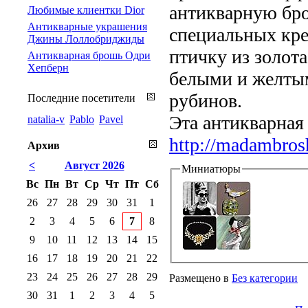
антикварную бр
Любимые клиентки Dior
Антикварные украшения
специальных кре
Джины Лоллобриджиды
птичку из золот
Антикварная брошь Одри
Хепберн
белыми и желтым
рубинов.
Последние посетители
Эта антикварная 
natalia-v
Pablo
Pavel
http://madambrosh
Архив
<
Август 2026
Миниатюры
Вс
Пн
Вт
Ср
Чт
Пт
Сб
26
27
28
29
30
31
1
2
3
4
5
6
7
8
9
10
11
12
13
14
15
16
17
18
19
20
21
22
23
24
25
26
27
28
29
Размещено в
Без категории
30
31
1
2
3
4
5