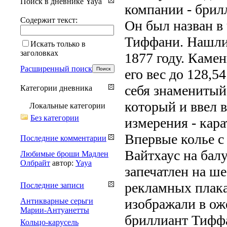
Поиск в дневнике Yaya
компании - брил
Содержит текст:
Он был назван в 
Тиффани. Нашли 
Искать только в
заголовках
1877 году. Камен
Расширенный поиск
его вес до 128,5
себя знаменитый
Категории дневника
который и ввел 
Локальные категории
Без категории
измерения - кара
Впервые колье с
Последние комментарии
Вайтхаус на бал
Любимые броши Мадлен
Олбрайт
автор:
Yaya
запечатлен на ш
рекламных плака
Последние записи
изображали в ож
Антикварные серьги
Марии-Антуанетты
бриллиант Тиффа
Кольцо-карусель