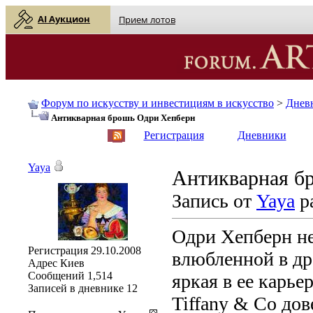
AI Аукцион
Прием лотов
Форум по искусству и инвестициям в искусство
>
Днев
Антикварная брошь Одри Хепберн
English
| Русский
Регистрация
Дневники
Yaya
Антикварная б
Запись от
Yaya
ра
Одри Хепберн не 
Регистрация
29.10.2008
влюбленной в др
Адрес
Киев
Сообщений
1,514
яркая в ее карье
Записей в дневнике
12
Tiffany & Co до